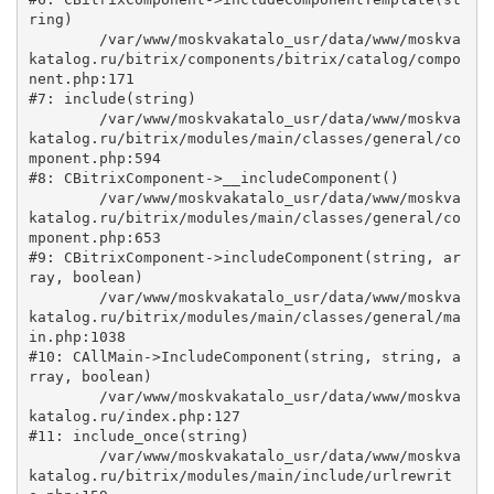
ring)

	/var/www/moskvakatalo_usr/data/www/moskva
katalog.ru/bitrix/components/bitrix/catalog/compo
nent.php:171

#7: include(string)

	/var/www/moskvakatalo_usr/data/www/moskva
katalog.ru/bitrix/modules/main/classes/general/co
mponent.php:594

#8: CBitrixComponent->__includeComponent()

	/var/www/moskvakatalo_usr/data/www/moskva
katalog.ru/bitrix/modules/main/classes/general/co
mponent.php:653

#9: CBitrixComponent->includeComponent(string, ar
ray, boolean)

	/var/www/moskvakatalo_usr/data/www/moskva
katalog.ru/bitrix/modules/main/classes/general/ma
in.php:1038

#10: CAllMain->IncludeComponent(string, string, a
rray, boolean)

	/var/www/moskvakatalo_usr/data/www/moskva
katalog.ru/index.php:127

#11: include_once(string)

	/var/www/moskvakatalo_usr/data/www/moskva
katalog.ru/bitrix/modules/main/include/urlrewrit