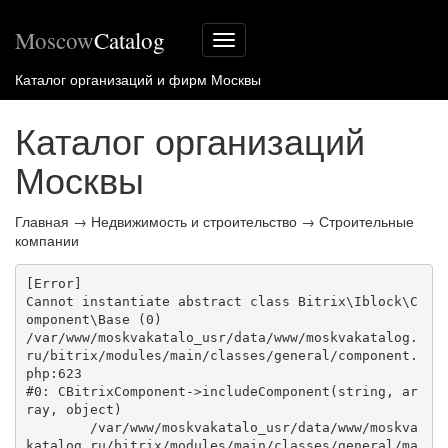
Moscow
Catalog
Меню
сайта
Каталог организаций и фирм Москвы
Каталог организаций
Москвы
Главная
→
Недвижимость и строительство
→
Строительные
компании
[Error] 

Cannot instantiate abstract class Bitrix\Iblock\C
omponent\Base (0)

/var/www/moskvakatalo_usr/data/www/moskvakatalog.
ru/bitrix/modules/main/classes/general/component.
php:623

#0: CBitrixComponent->includeComponent(string, ar
ray, object)

	/var/www/moskvakatalo_usr/data/www/moskva
katalog.ru/bitrix/modules/main/classes/general/ma