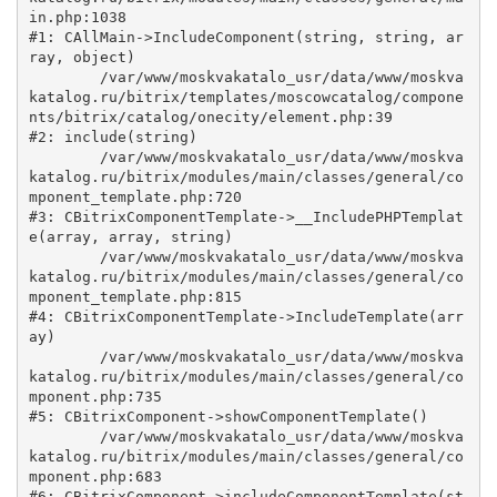
in.php:1038

#1: CAllMain->IncludeComponent(string, string, ar
ray, object)

	/var/www/moskvakatalo_usr/data/www/moskva
katalog.ru/bitrix/templates/moscowcatalog/compone
nts/bitrix/catalog/onecity/element.php:39

#2: include(string)

	/var/www/moskvakatalo_usr/data/www/moskva
katalog.ru/bitrix/modules/main/classes/general/co
mponent_template.php:720

#3: CBitrixComponentTemplate->__IncludePHPTemplat
e(array, array, string)

	/var/www/moskvakatalo_usr/data/www/moskva
katalog.ru/bitrix/modules/main/classes/general/co
mponent_template.php:815

#4: CBitrixComponentTemplate->IncludeTemplate(arr
ay)

	/var/www/moskvakatalo_usr/data/www/moskva
katalog.ru/bitrix/modules/main/classes/general/co
mponent.php:735

#5: CBitrixComponent->showComponentTemplate()

	/var/www/moskvakatalo_usr/data/www/moskva
katalog.ru/bitrix/modules/main/classes/general/co
mponent.php:683

#6: CBitrixComponent->includeComponentTemplate(st