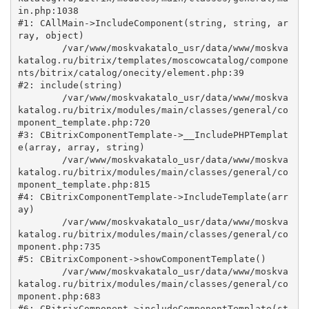
in.php:1038

#1: CAllMain->IncludeComponent(string, string, ar
ray, object)

	/var/www/moskvakatalo_usr/data/www/moskva
katalog.ru/bitrix/templates/moscowcatalog/compone
nts/bitrix/catalog/onecity/element.php:39

#2: include(string)

	/var/www/moskvakatalo_usr/data/www/moskva
katalog.ru/bitrix/modules/main/classes/general/co
mponent_template.php:720

#3: CBitrixComponentTemplate->__IncludePHPTemplat
e(array, array, string)

	/var/www/moskvakatalo_usr/data/www/moskva
katalog.ru/bitrix/modules/main/classes/general/co
mponent_template.php:815

#4: CBitrixComponentTemplate->IncludeTemplate(arr
ay)

	/var/www/moskvakatalo_usr/data/www/moskva
katalog.ru/bitrix/modules/main/classes/general/co
mponent.php:735

#5: CBitrixComponent->showComponentTemplate()

	/var/www/moskvakatalo_usr/data/www/moskva
katalog.ru/bitrix/modules/main/classes/general/co
mponent.php:683

#6: CBitrixComponent->includeComponentTemplate(st