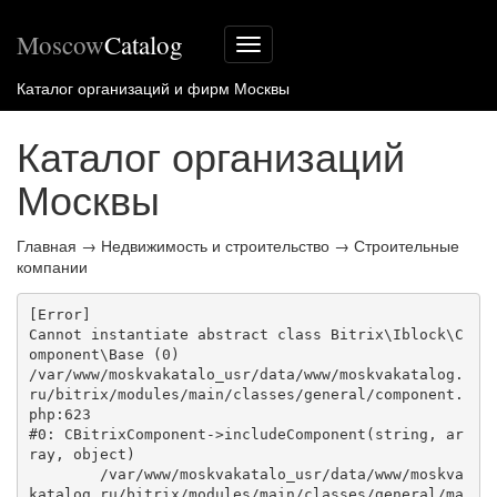
Moscow
Catalog
Меню
сайта
Каталог организаций и фирм Москвы
Каталог организаций
Москвы
Главная
→
Недвижимость и строительство
→
Строительные
компании
[Error] 

Cannot instantiate abstract class Bitrix\Iblock\C
omponent\Base (0)

/var/www/moskvakatalo_usr/data/www/moskvakatalog.
ru/bitrix/modules/main/classes/general/component.
php:623

#0: CBitrixComponent->includeComponent(string, ar
ray, object)

	/var/www/moskvakatalo_usr/data/www/moskva
katalog.ru/bitrix/modules/main/classes/general/ma