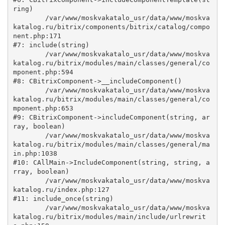
ring)

	/var/www/moskvakatalo_usr/data/www/moskva
katalog.ru/bitrix/components/bitrix/catalog/compo
nent.php:171

#7: include(string)

	/var/www/moskvakatalo_usr/data/www/moskva
katalog.ru/bitrix/modules/main/classes/general/co
mponent.php:594

#8: CBitrixComponent->__includeComponent()

	/var/www/moskvakatalo_usr/data/www/moskva
katalog.ru/bitrix/modules/main/classes/general/co
mponent.php:653

#9: CBitrixComponent->includeComponent(string, ar
ray, boolean)

	/var/www/moskvakatalo_usr/data/www/moskva
katalog.ru/bitrix/modules/main/classes/general/ma
in.php:1038

#10: CAllMain->IncludeComponent(string, string, a
rray, boolean)

	/var/www/moskvakatalo_usr/data/www/moskva
katalog.ru/index.php:127

#11: include_once(string)

	/var/www/moskvakatalo_usr/data/www/moskva
katalog.ru/bitrix/modules/main/include/urlrewrit