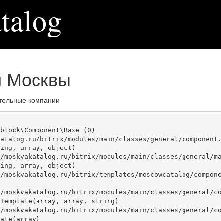
talog
й Москвы
тельные компании
block\Component\Base (0)

atalog.ru/bitrix/modules/main/classes/general/component.
ing, array, object)

ing, array, object)

Template(array, array, string)

ate(array)
