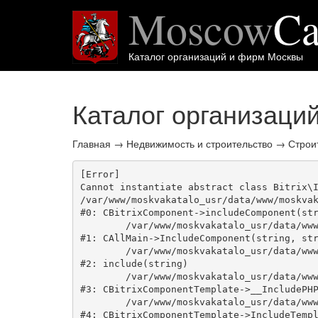
Moscow
Ca
Каталог организаций и фирм Москвы
Каталог организаци
Главная
→
Недвижимость и строительство
→
Строи
[Error] 

Cannot instantiate abstract class Bitrix\I
/var/www/moskvakatalo_usr/data/www/moskvak
#0: CBitrixComponent->includeComponent(str
	/var/www/moskvakatalo_usr/data/www/moskvakatalog.ru/bitrix/modules/main/classes/general/main.php:1038

#1: CAllMain->IncludeComponent(string, str
	/var/www/moskvakatalo_usr/data/www/moskvakatalog.ru/bitrix/templates/moscowcatalog/components/bitrix/catalog/onecity/element.php:39

#2: include(string)

	/var/www/moskvakatalo_usr/data/www/moskvakatalog.ru/bitrix/modules/main/classes/general/component_template.php:720

#3: CBitrixComponentTemplate->__IncludePHP
	/var/www/moskvakatalo_usr/data/www/moskvakatalog.ru/bitrix/modules/main/classes/general/component_template.php:815

#4: CBitrixComponentTemplate->IncludeTempl