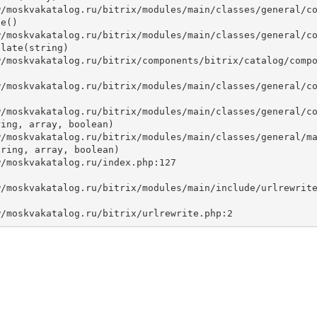
e()

late(string)



ing, array, boolean)

ring, array, boolean)
