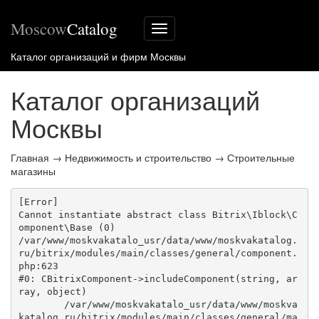
Moscow
Catalog
Меню
сайта
Каталог организаций и фирм Москвы
Каталог организаций
Москвы
Главная
→
Недвижимость и строительство
→
Строительные
магазины
[Error] 

Cannot instantiate abstract class Bitrix\Iblock\C
omponent\Base (0)

/var/www/moskvakatalo_usr/data/www/moskvakatalog.
ru/bitrix/modules/main/classes/general/component.
php:623

#0: CBitrixComponent->includeComponent(string, ar
ray, object)

	/var/www/moskvakatalo_usr/data/www/moskva
katalog.ru/bitrix/modules/main/classes/general/ma