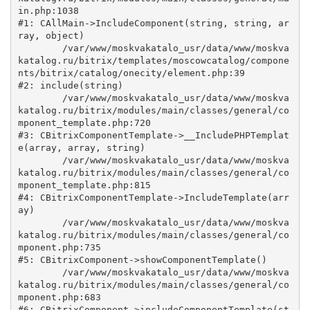
in.php:1038

#1: CAllMain->IncludeComponent(string, string, ar
ray, object)

	/var/www/moskvakatalo_usr/data/www/moskva
katalog.ru/bitrix/templates/moscowcatalog/compone
nts/bitrix/catalog/onecity/element.php:39

#2: include(string)

	/var/www/moskvakatalo_usr/data/www/moskva
katalog.ru/bitrix/modules/main/classes/general/co
mponent_template.php:720

#3: CBitrixComponentTemplate->__IncludePHPTemplat
e(array, array, string)

	/var/www/moskvakatalo_usr/data/www/moskva
katalog.ru/bitrix/modules/main/classes/general/co
mponent_template.php:815

#4: CBitrixComponentTemplate->IncludeTemplate(arr
ay)

	/var/www/moskvakatalo_usr/data/www/moskva
katalog.ru/bitrix/modules/main/classes/general/co
mponent.php:735

#5: CBitrixComponent->showComponentTemplate()

	/var/www/moskvakatalo_usr/data/www/moskva
katalog.ru/bitrix/modules/main/classes/general/co
mponent.php:683

#6: CBitrixComponent->includeComponentTemplate(st