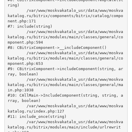
ring)

	/var/www/moskvakatalo_usr/data/www/moskva
katalog.ru/bitrix/components/bitrix/catalog/compo
nent.php:171

#7: include(string)

	/var/www/moskvakatalo_usr/data/www/moskva
katalog.ru/bitrix/modules/main/classes/general/co
mponent.php:594

#8: CBitrixComponent->__includeComponent()

	/var/www/moskvakatalo_usr/data/www/moskva
katalog.ru/bitrix/modules/main/classes/general/co
mponent.php:653

#9: CBitrixComponent->includeComponent(string, ar
ray, boolean)

	/var/www/moskvakatalo_usr/data/www/moskva
katalog.ru/bitrix/modules/main/classes/general/ma
in.php:1038

#10: CAllMain->IncludeComponent(string, string, a
rray, boolean)

	/var/www/moskvakatalo_usr/data/www/moskva
katalog.ru/index.php:127

#11: include_once(string)

	/var/www/moskvakatalo_usr/data/www/moskva
katalog.ru/bitrix/modules/main/include/urlrewrit