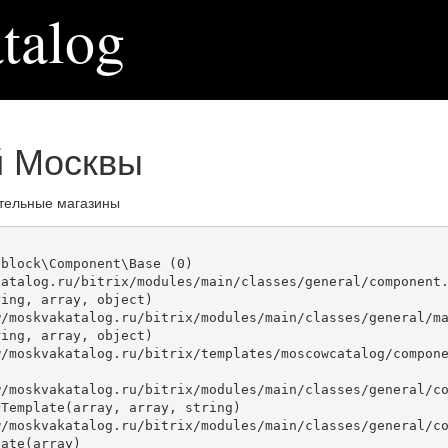
talog
й Москвы
тельные магазины
block\Component\Base (0)

atalog.ru/bitrix/modules/main/classes/general/component.
ing, array, object)

ing, array, object)

Template(array, array, string)

ate(array)
