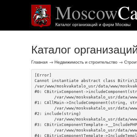
Moscow
Ca
Каталог организаций и фирм Москвы
Каталог организаци
Главная
→
Недвижимость и строительство
→
Строи
[Error] 

Cannot instantiate abstract class Bitrix\I
/var/www/moskvakatalo_usr/data/www/moskvak
#0: CBitrixComponent->includeComponent(str
	/var/www/moskvakatalo_usr/data/www/moskvakatalog.ru/bitrix/modules/main/classes/general/main.php:1038

#1: CAllMain->IncludeComponent(string, str
	/var/www/moskvakatalo_usr/data/www/moskvakatalog.ru/bitrix/templates/moscowcatalog/components/bitrix/catalog/onecity/element.php:39

#2: include(string)

	/var/www/moskvakatalo_usr/data/www/moskvakatalog.ru/bitrix/modules/main/classes/general/component_template.php:720

#3: CBitrixComponentTemplate->__IncludePHP
	/var/www/moskvakatalo_usr/data/www/moskvakatalog.ru/bitrix/modules/main/classes/general/component_template.php:815

#4: CBitrixComponentTemplate->IncludeTempl