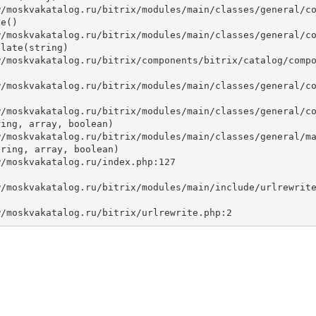
e()

late(string)



ing, array, boolean)

ring, array, boolean)
