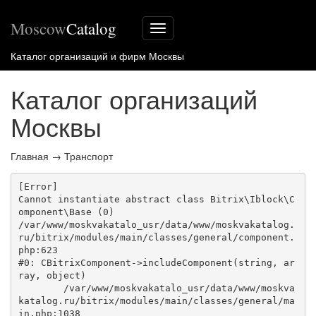
Moscow
Catalog
Меню
сайта
Каталог организаций и фирм Москвы
Каталог организаций
Москвы
Главная
→
Транспорт
[Error] 

Cannot instantiate abstract class Bitrix\Iblock\C
omponent\Base (0)

/var/www/moskvakatalo_usr/data/www/moskvakatalog.
ru/bitrix/modules/main/classes/general/component.
php:623

#0: CBitrixComponent->includeComponent(string, ar
ray, object)

	/var/www/moskvakatalo_usr/data/www/moskva
katalog.ru/bitrix/modules/main/classes/general/ma
in.php:1038
