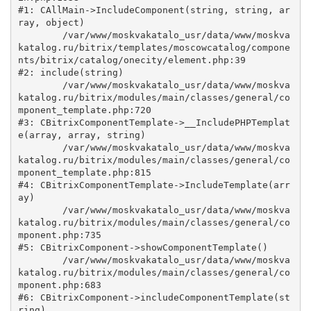
#1: CAllMain->IncludeComponent(string, string, ar
ray, object)

	/var/www/moskvakatalo_usr/data/www/moskva
katalog.ru/bitrix/templates/moscowcatalog/compone
nts/bitrix/catalog/onecity/element.php:39

#2: include(string)

	/var/www/moskvakatalo_usr/data/www/moskva
katalog.ru/bitrix/modules/main/classes/general/co
mponent_template.php:720

#3: CBitrixComponentTemplate->__IncludePHPTemplat
e(array, array, string)

	/var/www/moskvakatalo_usr/data/www/moskva
katalog.ru/bitrix/modules/main/classes/general/co
mponent_template.php:815

#4: CBitrixComponentTemplate->IncludeTemplate(arr
ay)

	/var/www/moskvakatalo_usr/data/www/moskva
katalog.ru/bitrix/modules/main/classes/general/co
mponent.php:735

#5: CBitrixComponent->showComponentTemplate()

	/var/www/moskvakatalo_usr/data/www/moskva
katalog.ru/bitrix/modules/main/classes/general/co
mponent.php:683

#6: CBitrixComponent->includeComponentTemplate(st
ring)
