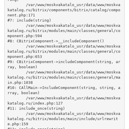
	/var/www/moskvakatalo_usr/data/www/moskva
katalog.ru/bitrix/components/bitrix/catalog/compo
nent.php:171

#7: include(string)

	/var/www/moskvakatalo_usr/data/www/moskva
katalog.ru/bitrix/modules/main/classes/general/co
mponent.php:594

#8: CBitrixComponent->__includeComponent()

	/var/www/moskvakatalo_usr/data/www/moskva
katalog.ru/bitrix/modules/main/classes/general/co
mponent.php:653

#9: CBitrixComponent->includeComponent(string, ar
ray, boolean)

	/var/www/moskvakatalo_usr/data/www/moskva
katalog.ru/bitrix/modules/main/classes/general/ma
in.php:1038

#10: CAllMain->IncludeComponent(string, string, a
rray, boolean)

	/var/www/moskvakatalo_usr/data/www/moskva
katalog.ru/index.php:127

#11: include_once(string)

	/var/www/moskvakatalo_usr/data/www/moskva
katalog.ru/bitrix/modules/main/include/urlrewrit
e.php:159
