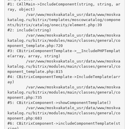
#1: CAllMain->IncludeComponent(string, string, ar
ray, object)

	/var/www/moskvakatalo_usr/data/www/moskva
katalog.ru/bitrix/templates/moscowcatalog/compone
nts/bitrix/catalog/onecity/element.php:39

#2: include(string)

	/var/www/moskvakatalo_usr/data/www/moskva
katalog.ru/bitrix/modules/main/classes/general/co
mponent_template.php:720

#3: CBitrixComponentTemplate->__IncludePHPTemplat
e(array, array, string)

	/var/www/moskvakatalo_usr/data/www/moskva
katalog.ru/bitrix/modules/main/classes/general/co
mponent_template.php:815

#4: CBitrixComponentTemplate->IncludeTemplate(arr
ay)

	/var/www/moskvakatalo_usr/data/www/moskva
katalog.ru/bitrix/modules/main/classes/general/co
mponent.php:735

#5: CBitrixComponent->showComponentTemplate()

	/var/www/moskvakatalo_usr/data/www/moskva
katalog.ru/bitrix/modules/main/classes/general/co
mponent.php:683

#6: CBitrixComponent->includeComponentTemplate(st
ring)
