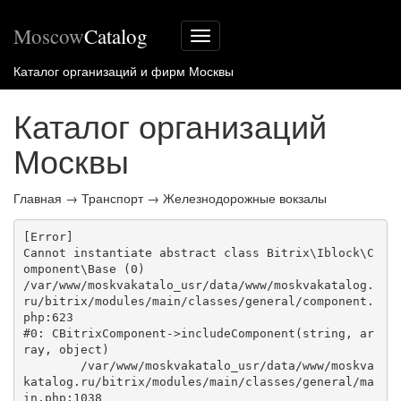
Moscow
Catalog
Меню
сайта
Каталог организаций и фирм Москвы
Каталог организаций
Москвы
Главная
→
Транспорт
→
Железнодорожные вокзалы
[Error] 

Cannot instantiate abstract class Bitrix\Iblock\C
omponent\Base (0)

/var/www/moskvakatalo_usr/data/www/moskvakatalog.
ru/bitrix/modules/main/classes/general/component.
php:623

#0: CBitrixComponent->includeComponent(string, ar
ray, object)

	/var/www/moskvakatalo_usr/data/www/moskva
katalog.ru/bitrix/modules/main/classes/general/ma
in.php:1038
