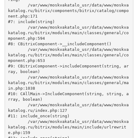
	/var/www/moskvakatalo_usr/data/www/moskva
katalog.ru/bitrix/components/bitrix/catalog/compo
nent.php:171

#7: include(string)

	/var/www/moskvakatalo_usr/data/www/moskva
katalog.ru/bitrix/modules/main/classes/general/co
mponent.php:594

#8: CBitrixComponent->__includeComponent()

	/var/www/moskvakatalo_usr/data/www/moskva
katalog.ru/bitrix/modules/main/classes/general/co
mponent.php:653

#9: CBitrixComponent->includeComponent(string, ar
ray, boolean)

	/var/www/moskvakatalo_usr/data/www/moskva
katalog.ru/bitrix/modules/main/classes/general/ma
in.php:1038

#10: CAllMain->IncludeComponent(string, string, a
rray, boolean)

	/var/www/moskvakatalo_usr/data/www/moskva
katalog.ru/index.php:127

#11: include_once(string)

	/var/www/moskvakatalo_usr/data/www/moskva
katalog.ru/bitrix/modules/main/include/urlrewrit
e.php:159
