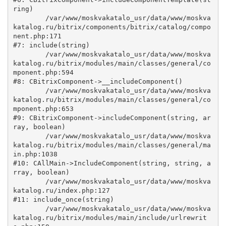
ring)

	/var/www/moskvakatalo_usr/data/www/moskva
katalog.ru/bitrix/components/bitrix/catalog/compo
nent.php:171

#7: include(string)

	/var/www/moskvakatalo_usr/data/www/moskva
katalog.ru/bitrix/modules/main/classes/general/co
mponent.php:594

#8: CBitrixComponent->__includeComponent()

	/var/www/moskvakatalo_usr/data/www/moskva
katalog.ru/bitrix/modules/main/classes/general/co
mponent.php:653

#9: CBitrixComponent->includeComponent(string, ar
ray, boolean)

	/var/www/moskvakatalo_usr/data/www/moskva
katalog.ru/bitrix/modules/main/classes/general/ma
in.php:1038

#10: CAllMain->IncludeComponent(string, string, a
rray, boolean)

	/var/www/moskvakatalo_usr/data/www/moskva
katalog.ru/index.php:127

#11: include_once(string)

	/var/www/moskvakatalo_usr/data/www/moskva
katalog.ru/bitrix/modules/main/include/urlrewrit