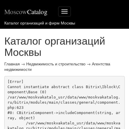
Moscow
Catalog
Меню
сайта
Каталог организаций и фирм Москвы
Каталог организаций
Москвы
Главная
→
Недвижимость и строительство
→
Агентства
недвижимости
[Error] 

Cannot instantiate abstract class Bitrix\Iblock\C
omponent\Base (0)

/var/www/moskvakatalo_usr/data/www/moskvakatalog.
ru/bitrix/modules/main/classes/general/component.
php:623

#0: CBitrixComponent->includeComponent(string, ar
ray, object)

	/var/www/moskvakatalo_usr/data/www/moskva
katalog.ru/bitrix/modules/main/classes/general/ma