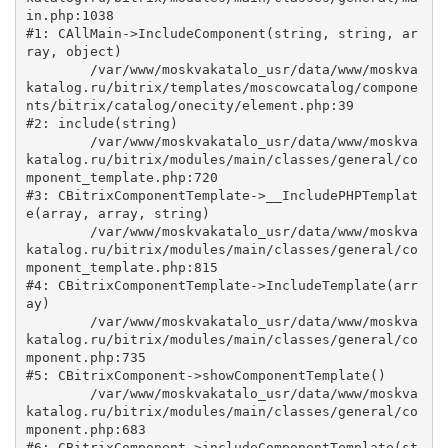
in.php:1038

#1: CAllMain->IncludeComponent(string, string, ar
ray, object)

	/var/www/moskvakatalo_usr/data/www/moskva
katalog.ru/bitrix/templates/moscowcatalog/compone
nts/bitrix/catalog/onecity/element.php:39

#2: include(string)

	/var/www/moskvakatalo_usr/data/www/moskva
katalog.ru/bitrix/modules/main/classes/general/co
mponent_template.php:720

#3: CBitrixComponentTemplate->__IncludePHPTemplat
e(array, array, string)

	/var/www/moskvakatalo_usr/data/www/moskva
katalog.ru/bitrix/modules/main/classes/general/co
mponent_template.php:815

#4: CBitrixComponentTemplate->IncludeTemplate(arr
ay)

	/var/www/moskvakatalo_usr/data/www/moskva
katalog.ru/bitrix/modules/main/classes/general/co
mponent.php:735

#5: CBitrixComponent->showComponentTemplate()

	/var/www/moskvakatalo_usr/data/www/moskva
katalog.ru/bitrix/modules/main/classes/general/co
mponent.php:683

#6: CBitrixComponent->includeComponentTemplate(st