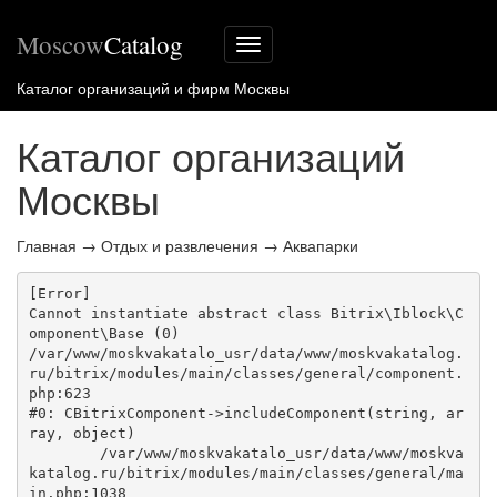
Moscow
Catalog
Меню
сайта
Каталог организаций и фирм Москвы
Каталог организаций
Москвы
Главная
→
Отдых и развлечения
→
Аквапарки
[Error] 

Cannot instantiate abstract class Bitrix\Iblock\C
omponent\Base (0)

/var/www/moskvakatalo_usr/data/www/moskvakatalog.
ru/bitrix/modules/main/classes/general/component.
php:623

#0: CBitrixComponent->includeComponent(string, ar
ray, object)

	/var/www/moskvakatalo_usr/data/www/moskva
katalog.ru/bitrix/modules/main/classes/general/ma
in.php:1038
