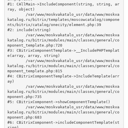
#1: CAllMain->IncludeComponent(string, string, ar
ray, object)

	/var/www/moskvakatalo_usr/data/www/moskva
katalog.ru/bitrix/templates/moscowcatalog/compone
nts/bitrix/catalog/onecity/element.php:39

#2: include(string)

	/var/www/moskvakatalo_usr/data/www/moskva
katalog.ru/bitrix/modules/main/classes/general/co
mponent_template.php:720

#3: CBitrixComponentTemplate->__IncludePHPTemplat
e(array, array, string)

	/var/www/moskvakatalo_usr/data/www/moskva
katalog.ru/bitrix/modules/main/classes/general/co
mponent_template.php:815

#4: CBitrixComponentTemplate->IncludeTemplate(arr
ay)

	/var/www/moskvakatalo_usr/data/www/moskva
katalog.ru/bitrix/modules/main/classes/general/co
mponent.php:735

#5: CBitrixComponent->showComponentTemplate()

	/var/www/moskvakatalo_usr/data/www/moskva
katalog.ru/bitrix/modules/main/classes/general/co
mponent.php:683

#6: CBitrixComponent->includeComponentTemplate(st
ring)
