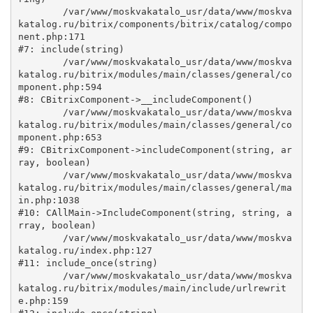
	/var/www/moskvakatalo_usr/data/www/moskva
katalog.ru/bitrix/components/bitrix/catalog/compo
nent.php:171

#7: include(string)

	/var/www/moskvakatalo_usr/data/www/moskva
katalog.ru/bitrix/modules/main/classes/general/co
mponent.php:594

#8: CBitrixComponent->__includeComponent()

	/var/www/moskvakatalo_usr/data/www/moskva
katalog.ru/bitrix/modules/main/classes/general/co
mponent.php:653

#9: CBitrixComponent->includeComponent(string, ar
ray, boolean)

	/var/www/moskvakatalo_usr/data/www/moskva
katalog.ru/bitrix/modules/main/classes/general/ma
in.php:1038

#10: CAllMain->IncludeComponent(string, string, a
rray, boolean)

	/var/www/moskvakatalo_usr/data/www/moskva
katalog.ru/index.php:127

#11: include_once(string)

	/var/www/moskvakatalo_usr/data/www/moskva
katalog.ru/bitrix/modules/main/include/urlrewrit
e.php:159
