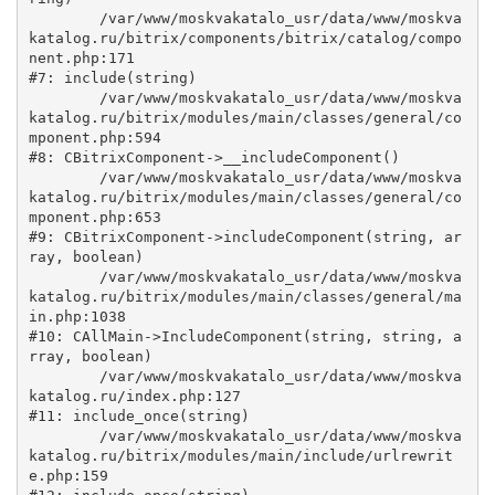
	/var/www/moskvakatalo_usr/data/www/moskva
katalog.ru/bitrix/components/bitrix/catalog/compo
nent.php:171

#7: include(string)

	/var/www/moskvakatalo_usr/data/www/moskva
katalog.ru/bitrix/modules/main/classes/general/co
mponent.php:594

#8: CBitrixComponent->__includeComponent()

	/var/www/moskvakatalo_usr/data/www/moskva
katalog.ru/bitrix/modules/main/classes/general/co
mponent.php:653

#9: CBitrixComponent->includeComponent(string, ar
ray, boolean)

	/var/www/moskvakatalo_usr/data/www/moskva
katalog.ru/bitrix/modules/main/classes/general/ma
in.php:1038

#10: CAllMain->IncludeComponent(string, string, a
rray, boolean)

	/var/www/moskvakatalo_usr/data/www/moskva
katalog.ru/index.php:127

#11: include_once(string)

	/var/www/moskvakatalo_usr/data/www/moskva
katalog.ru/bitrix/modules/main/include/urlrewrit
e.php:159
