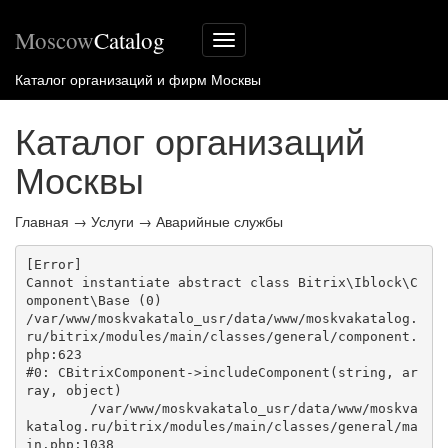
Moscow
Catalog
Меню
сайта
Каталог организаций и фирм Москвы
Каталог организаций
Москвы
Главная
→
Услуги
→
Аварийные службы
[Error] 

Cannot instantiate abstract class Bitrix\Iblock\C
omponent\Base (0)

/var/www/moskvakatalo_usr/data/www/moskvakatalog.
ru/bitrix/modules/main/classes/general/component.
php:623

#0: CBitrixComponent->includeComponent(string, ar
ray, object)

	/var/www/moskvakatalo_usr/data/www/moskva
katalog.ru/bitrix/modules/main/classes/general/ma
in.php:1038
