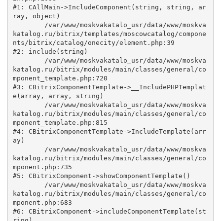
#1: CAllMain->IncludeComponent(string, string, ar
ray, object)

	/var/www/moskvakatalo_usr/data/www/moskva
katalog.ru/bitrix/templates/moscowcatalog/compone
nts/bitrix/catalog/onecity/element.php:39

#2: include(string)

	/var/www/moskvakatalo_usr/data/www/moskva
katalog.ru/bitrix/modules/main/classes/general/co
mponent_template.php:720

#3: CBitrixComponentTemplate->__IncludePHPTemplat
e(array, array, string)

	/var/www/moskvakatalo_usr/data/www/moskva
katalog.ru/bitrix/modules/main/classes/general/co
mponent_template.php:815

#4: CBitrixComponentTemplate->IncludeTemplate(arr
ay)

	/var/www/moskvakatalo_usr/data/www/moskva
katalog.ru/bitrix/modules/main/classes/general/co
mponent.php:735

#5: CBitrixComponent->showComponentTemplate()

	/var/www/moskvakatalo_usr/data/www/moskva
katalog.ru/bitrix/modules/main/classes/general/co
mponent.php:683

#6: CBitrixComponent->includeComponentTemplate(st
ring)
