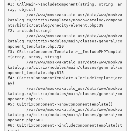
#1: CAllMain->IncludeComponent(string, string, ar
ray, object)

	/var/www/moskvakatalo_usr/data/www/moskva
katalog.ru/bitrix/templates/moscowcatalog/compone
nts/bitrix/catalog/onecity/element.php:39

#2: include(string)

	/var/www/moskvakatalo_usr/data/www/moskva
katalog.ru/bitrix/modules/main/classes/general/co
mponent_template.php:720

#3: CBitrixComponentTemplate->__IncludePHPTemplat
e(array, array, string)

	/var/www/moskvakatalo_usr/data/www/moskva
katalog.ru/bitrix/modules/main/classes/general/co
mponent_template.php:815

#4: CBitrixComponentTemplate->IncludeTemplate(arr
ay)

	/var/www/moskvakatalo_usr/data/www/moskva
katalog.ru/bitrix/modules/main/classes/general/co
mponent.php:735

#5: CBitrixComponent->showComponentTemplate()

	/var/www/moskvakatalo_usr/data/www/moskva
katalog.ru/bitrix/modules/main/classes/general/co
mponent.php:683

#6: CBitrixComponent->includeComponentTemplate(st
ring)
