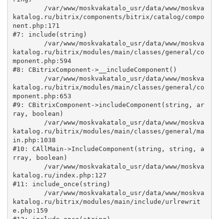
	/var/www/moskvakatalo_usr/data/www/moskva
katalog.ru/bitrix/components/bitrix/catalog/compo
nent.php:171

#7: include(string)

	/var/www/moskvakatalo_usr/data/www/moskva
katalog.ru/bitrix/modules/main/classes/general/co
mponent.php:594

#8: CBitrixComponent->__includeComponent()

	/var/www/moskvakatalo_usr/data/www/moskva
katalog.ru/bitrix/modules/main/classes/general/co
mponent.php:653

#9: CBitrixComponent->includeComponent(string, ar
ray, boolean)

	/var/www/moskvakatalo_usr/data/www/moskva
katalog.ru/bitrix/modules/main/classes/general/ma
in.php:1038

#10: CAllMain->IncludeComponent(string, string, a
rray, boolean)

	/var/www/moskvakatalo_usr/data/www/moskva
katalog.ru/index.php:127

#11: include_once(string)

	/var/www/moskvakatalo_usr/data/www/moskva
katalog.ru/bitrix/modules/main/include/urlrewrit
e.php:159
