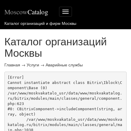
Moscow
Catalog
Меню
сайта
Каталог организаций и фирм Москвы
Каталог организаций
Москвы
Главная
→
Услуги
→
Аварийные службы
[Error] 

Cannot instantiate abstract class Bitrix\Iblock\C
omponent\Base (0)

/var/www/moskvakatalo_usr/data/www/moskvakatalog.
ru/bitrix/modules/main/classes/general/component.
php:623

#0: CBitrixComponent->includeComponent(string, ar
ray, object)

	/var/www/moskvakatalo_usr/data/www/moskva
katalog.ru/bitrix/modules/main/classes/general/ma
in.php:1038
