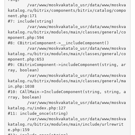
	/var/www/moskvakatalo_usr/data/www/moskva
katalog.ru/bitrix/components/bitrix/catalog/compo
nent.php:171

#7: include(string)

	/var/www/moskvakatalo_usr/data/www/moskva
katalog.ru/bitrix/modules/main/classes/general/co
mponent.php:594

#8: CBitrixComponent->__includeComponent()

	/var/www/moskvakatalo_usr/data/www/moskva
katalog.ru/bitrix/modules/main/classes/general/co
mponent.php:653

#9: CBitrixComponent->includeComponent(string, ar
ray, boolean)

	/var/www/moskvakatalo_usr/data/www/moskva
katalog.ru/bitrix/modules/main/classes/general/ma
in.php:1038

#10: CAllMain->IncludeComponent(string, string, a
rray, boolean)

	/var/www/moskvakatalo_usr/data/www/moskva
katalog.ru/index.php:127

#11: include_once(string)

	/var/www/moskvakatalo_usr/data/www/moskva
katalog.ru/bitrix/modules/main/include/urlrewrit
e.php:159
