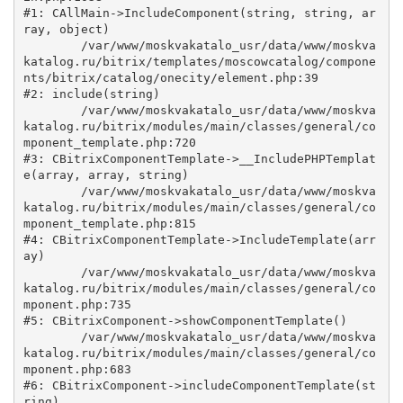
#1: CAllMain->IncludeComponent(string, string, ar
ray, object)

	/var/www/moskvakatalo_usr/data/www/moskva
katalog.ru/bitrix/templates/moscowcatalog/compone
nts/bitrix/catalog/onecity/element.php:39

#2: include(string)

	/var/www/moskvakatalo_usr/data/www/moskva
katalog.ru/bitrix/modules/main/classes/general/co
mponent_template.php:720

#3: CBitrixComponentTemplate->__IncludePHPTemplat
e(array, array, string)

	/var/www/moskvakatalo_usr/data/www/moskva
katalog.ru/bitrix/modules/main/classes/general/co
mponent_template.php:815

#4: CBitrixComponentTemplate->IncludeTemplate(arr
ay)

	/var/www/moskvakatalo_usr/data/www/moskva
katalog.ru/bitrix/modules/main/classes/general/co
mponent.php:735

#5: CBitrixComponent->showComponentTemplate()

	/var/www/moskvakatalo_usr/data/www/moskva
katalog.ru/bitrix/modules/main/classes/general/co
mponent.php:683

#6: CBitrixComponent->includeComponentTemplate(st
ring)
