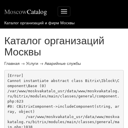
Moscow
Catalog
Меню
сайта
Каталог организаций и фирм Москвы
Каталог организаций
Москвы
Главная
→
Услуги
→
Аварийные службы
[Error] 

Cannot instantiate abstract class Bitrix\Iblock\C
omponent\Base (0)

/var/www/moskvakatalo_usr/data/www/moskvakatalog.
ru/bitrix/modules/main/classes/general/component.
php:623

#0: CBitrixComponent->includeComponent(string, ar
ray, object)

	/var/www/moskvakatalo_usr/data/www/moskva
katalog.ru/bitrix/modules/main/classes/general/ma
in.php:1038
