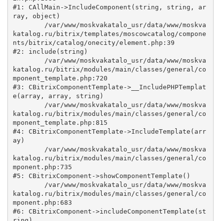
#1: CAllMain->IncludeComponent(string, string, ar
ray, object)

	/var/www/moskvakatalo_usr/data/www/moskva
katalog.ru/bitrix/templates/moscowcatalog/compone
nts/bitrix/catalog/onecity/element.php:39

#2: include(string)

	/var/www/moskvakatalo_usr/data/www/moskva
katalog.ru/bitrix/modules/main/classes/general/co
mponent_template.php:720

#3: CBitrixComponentTemplate->__IncludePHPTemplat
e(array, array, string)

	/var/www/moskvakatalo_usr/data/www/moskva
katalog.ru/bitrix/modules/main/classes/general/co
mponent_template.php:815

#4: CBitrixComponentTemplate->IncludeTemplate(arr
ay)

	/var/www/moskvakatalo_usr/data/www/moskva
katalog.ru/bitrix/modules/main/classes/general/co
mponent.php:735

#5: CBitrixComponent->showComponentTemplate()

	/var/www/moskvakatalo_usr/data/www/moskva
katalog.ru/bitrix/modules/main/classes/general/co
mponent.php:683

#6: CBitrixComponent->includeComponentTemplate(st
ring)
