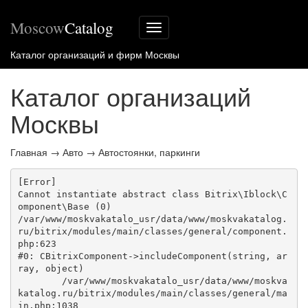
Moscow
Catalog
Меню
сайта
Каталог организаций и фирм Москвы
Каталог организаций
Москвы
Главная
→
Авто
→
Автостоянки, паркинги
[Error] 

Cannot instantiate abstract class Bitrix\Iblock\C
omponent\Base (0)

/var/www/moskvakatalo_usr/data/www/moskvakatalog.
ru/bitrix/modules/main/classes/general/component.
php:623

#0: CBitrixComponent->includeComponent(string, ar
ray, object)

	/var/www/moskvakatalo_usr/data/www/moskva
katalog.ru/bitrix/modules/main/classes/general/ma
in.php:1038
