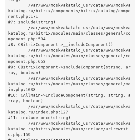
	/var/www/moskvakatalo_usr/data/www/moskva
katalog.ru/bitrix/components/bitrix/catalog/compo
nent.php:171

#7: include(string)

	/var/www/moskvakatalo_usr/data/www/moskva
katalog.ru/bitrix/modules/main/classes/general/co
mponent.php:594

#8: CBitrixComponent->__includeComponent()

	/var/www/moskvakatalo_usr/data/www/moskva
katalog.ru/bitrix/modules/main/classes/general/co
mponent.php:653

#9: CBitrixComponent->includeComponent(string, ar
ray, boolean)

	/var/www/moskvakatalo_usr/data/www/moskva
katalog.ru/bitrix/modules/main/classes/general/ma
in.php:1038

#10: CAllMain->IncludeComponent(string, string, a
rray, boolean)

	/var/www/moskvakatalo_usr/data/www/moskva
katalog.ru/index.php:127

#11: include_once(string)

	/var/www/moskvakatalo_usr/data/www/moskva
katalog.ru/bitrix/modules/main/include/urlrewrit
e.php:159
