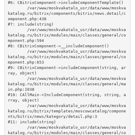
#6: CBitrixComponent->includeComponentTemplate()

	/var/www/moskvakatalo_usr/data/www/moskva
katalog.ru/bitrix/components/bitrix/news.detail/c
omponent.php:438

#7: include(string)

	/var/www/moskvakatalo_usr/data/www/moskva
katalog.ru/bitrix/modules/main/classes/general/co
mponent.php:594

#8: CBitrixComponent->__includeComponent()

	/var/www/moskvakatalo_usr/data/www/moskva
katalog.ru/bitrix/modules/main/classes/general/co
mponent.php:653

#9: CBitrixComponent->includeComponent(string, ar
ray, object)

	/var/www/moskvakatalo_usr/data/www/moskva
katalog.ru/bitrix/modules/main/classes/general/ma
in.php:1038

#10: CAllMain->IncludeComponent(string, string, a
rray, object)

	/var/www/moskvakatalo_usr/data/www/moskva
katalog.ru/bitrix/templates/moscowcatalog/compone
nts/bitrix/news/kategory/detail.php:3

#11: include(string)

	/var/www/moskvakatalo_usr/data/www/moskva
katalog.ru/bitrix/modules/main/classes/general/co