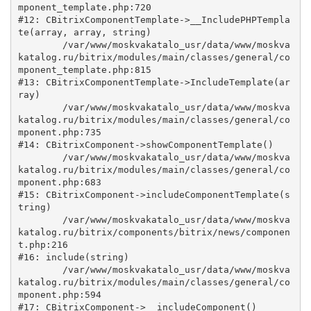
mponent_template.php:720

#12: CBitrixComponentTemplate->__IncludePHPTempla
te(array, array, string)

	/var/www/moskvakatalo_usr/data/www/moskva
katalog.ru/bitrix/modules/main/classes/general/co
mponent_template.php:815

#13: CBitrixComponentTemplate->IncludeTemplate(ar
ray)

	/var/www/moskvakatalo_usr/data/www/moskva
katalog.ru/bitrix/modules/main/classes/general/co
mponent.php:735

#14: CBitrixComponent->showComponentTemplate()

	/var/www/moskvakatalo_usr/data/www/moskva
katalog.ru/bitrix/modules/main/classes/general/co
mponent.php:683

#15: CBitrixComponent->includeComponentTemplate(s
tring)

	/var/www/moskvakatalo_usr/data/www/moskva
katalog.ru/bitrix/components/bitrix/news/componen
t.php:216

#16: include(string)

	/var/www/moskvakatalo_usr/data/www/moskva
katalog.ru/bitrix/modules/main/classes/general/co
mponent.php:594

#17: CBitrixComponent->__includeComponent()
