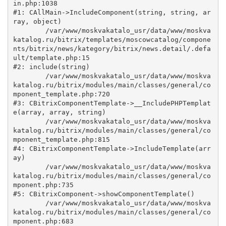
in.php:1038

#1: CAllMain->IncludeComponent(string, string, ar
ray, object)

	/var/www/moskvakatalo_usr/data/www/moskva
katalog.ru/bitrix/templates/moscowcatalog/compone
nts/bitrix/news/kategory/bitrix/news.detail/.defa
ult/template.php:15

#2: include(string)

	/var/www/moskvakatalo_usr/data/www/moskva
katalog.ru/bitrix/modules/main/classes/general/co
mponent_template.php:720

#3: CBitrixComponentTemplate->__IncludePHPTemplat
e(array, array, string)

	/var/www/moskvakatalo_usr/data/www/moskva
katalog.ru/bitrix/modules/main/classes/general/co
mponent_template.php:815

#4: CBitrixComponentTemplate->IncludeTemplate(arr
ay)

	/var/www/moskvakatalo_usr/data/www/moskva
katalog.ru/bitrix/modules/main/classes/general/co
mponent.php:735

#5: CBitrixComponent->showComponentTemplate()

	/var/www/moskvakatalo_usr/data/www/moskva
katalog.ru/bitrix/modules/main/classes/general/co
mponent.php:683
