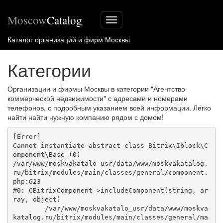
Moscow
Catalog
Меню
сайта
Каталог организаций и фирм Москвы
Категории
Организации и фирмы Москвы в категории "Агентство
коммерческой недвижимости" с адресами и номерами
телефонов, с подробным указанием всей информации. Легко
найти найти нужную компанию рядом с домом!
[Error] 

Cannot instantiate abstract class Bitrix\Iblock\C
omponent\Base (0)

/var/www/moskvakatalo_usr/data/www/moskvakatalog.
ru/bitrix/modules/main/classes/general/component.
php:623

#0: CBitrixComponent->includeComponent(string, ar
ray, object)

	/var/www/moskvakatalo_usr/data/www/moskva
katalog.ru/bitrix/modules/main/classes/general/ma