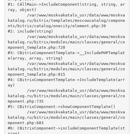
#1: CAllMain->IncludeComponent(string, string, ar
ray, object)

	/var/www/moskvakatalo_usr/data/www/moskva
katalog.ru/bitrix/templates/moscowcatalog/compone
nts/bitrix/catalog/onecity/element.php:39

#2: include(string)

	/var/www/moskvakatalo_usr/data/www/moskva
katalog.ru/bitrix/modules/main/classes/general/co
mponent_template.php:720

#3: CBitrixComponentTemplate->__IncludePHPTemplat
e(array, array, string)

	/var/www/moskvakatalo_usr/data/www/moskva
katalog.ru/bitrix/modules/main/classes/general/co
mponent_template.php:815

#4: CBitrixComponentTemplate->IncludeTemplate(arr
ay)

	/var/www/moskvakatalo_usr/data/www/moskva
katalog.ru/bitrix/modules/main/classes/general/co
mponent.php:735

#5: CBitrixComponent->showComponentTemplate()

	/var/www/moskvakatalo_usr/data/www/moskva
katalog.ru/bitrix/modules/main/classes/general/co
mponent.php:683

#6: CBitrixComponent->includeComponentTemplate(st
ring)
