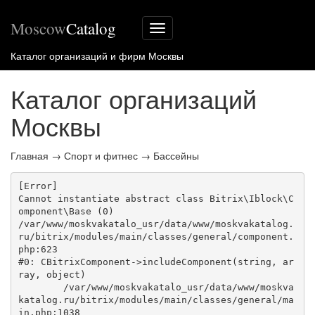
Moscow
Catalog
Меню
сайта
Каталог организаций и фирм Москвы
Каталог организаций
Москвы
Главная
→
Спорт и фитнес
→
Бассейны
[Error] 

Cannot instantiate abstract class Bitrix\Iblock\C
omponent\Base (0)

/var/www/moskvakatalo_usr/data/www/moskvakatalog.
ru/bitrix/modules/main/classes/general/component.
php:623

#0: CBitrixComponent->includeComponent(string, ar
ray, object)

	/var/www/moskvakatalo_usr/data/www/moskva
katalog.ru/bitrix/modules/main/classes/general/ma
in.php:1038
