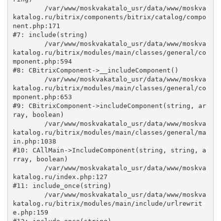
	/var/www/moskvakatalo_usr/data/www/moskva
katalog.ru/bitrix/components/bitrix/catalog/compo
nent.php:171

#7: include(string)

	/var/www/moskvakatalo_usr/data/www/moskva
katalog.ru/bitrix/modules/main/classes/general/co
mponent.php:594

#8: CBitrixComponent->__includeComponent()

	/var/www/moskvakatalo_usr/data/www/moskva
katalog.ru/bitrix/modules/main/classes/general/co
mponent.php:653

#9: CBitrixComponent->includeComponent(string, ar
ray, boolean)

	/var/www/moskvakatalo_usr/data/www/moskva
katalog.ru/bitrix/modules/main/classes/general/ma
in.php:1038

#10: CAllMain->IncludeComponent(string, string, a
rray, boolean)

	/var/www/moskvakatalo_usr/data/www/moskva
katalog.ru/index.php:127

#11: include_once(string)

	/var/www/moskvakatalo_usr/data/www/moskva
katalog.ru/bitrix/modules/main/include/urlrewrit
e.php:159
