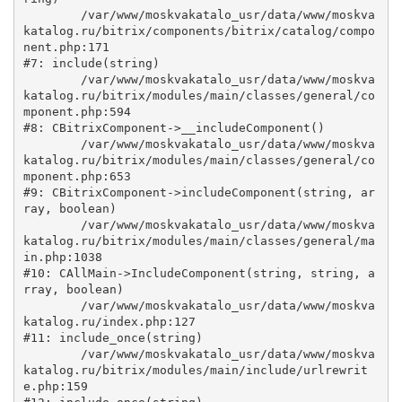
	/var/www/moskvakatalo_usr/data/www/moskva
katalog.ru/bitrix/components/bitrix/catalog/compo
nent.php:171

#7: include(string)

	/var/www/moskvakatalo_usr/data/www/moskva
katalog.ru/bitrix/modules/main/classes/general/co
mponent.php:594

#8: CBitrixComponent->__includeComponent()

	/var/www/moskvakatalo_usr/data/www/moskva
katalog.ru/bitrix/modules/main/classes/general/co
mponent.php:653

#9: CBitrixComponent->includeComponent(string, ar
ray, boolean)

	/var/www/moskvakatalo_usr/data/www/moskva
katalog.ru/bitrix/modules/main/classes/general/ma
in.php:1038

#10: CAllMain->IncludeComponent(string, string, a
rray, boolean)

	/var/www/moskvakatalo_usr/data/www/moskva
katalog.ru/index.php:127

#11: include_once(string)

	/var/www/moskvakatalo_usr/data/www/moskva
katalog.ru/bitrix/modules/main/include/urlrewrit
e.php:159
