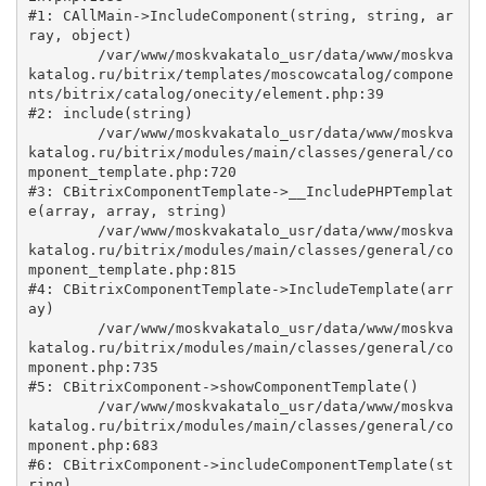
#1: CAllMain->IncludeComponent(string, string, ar
ray, object)

	/var/www/moskvakatalo_usr/data/www/moskva
katalog.ru/bitrix/templates/moscowcatalog/compone
nts/bitrix/catalog/onecity/element.php:39

#2: include(string)

	/var/www/moskvakatalo_usr/data/www/moskva
katalog.ru/bitrix/modules/main/classes/general/co
mponent_template.php:720

#3: CBitrixComponentTemplate->__IncludePHPTemplat
e(array, array, string)

	/var/www/moskvakatalo_usr/data/www/moskva
katalog.ru/bitrix/modules/main/classes/general/co
mponent_template.php:815

#4: CBitrixComponentTemplate->IncludeTemplate(arr
ay)

	/var/www/moskvakatalo_usr/data/www/moskva
katalog.ru/bitrix/modules/main/classes/general/co
mponent.php:735

#5: CBitrixComponent->showComponentTemplate()

	/var/www/moskvakatalo_usr/data/www/moskva
katalog.ru/bitrix/modules/main/classes/general/co
mponent.php:683

#6: CBitrixComponent->includeComponentTemplate(st
ring)
