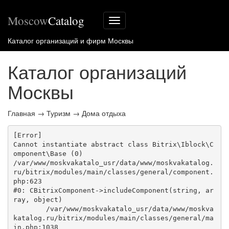
Moscow
Catalog
Меню
сайта
Каталог организаций и фирм Москвы
Каталог организаций
Москвы
Главная
→
Туризм
→
Дома отдыха
[Error] 

Cannot instantiate abstract class Bitrix\Iblock\C
omponent\Base (0)

/var/www/moskvakatalo_usr/data/www/moskvakatalog.
ru/bitrix/modules/main/classes/general/component.
php:623

#0: CBitrixComponent->includeComponent(string, ar
ray, object)

	/var/www/moskvakatalo_usr/data/www/moskva
katalog.ru/bitrix/modules/main/classes/general/ma
in.php:1038
