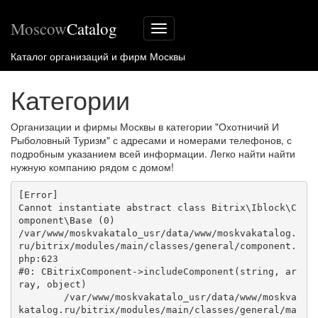
Moscow
Catalog
Меню
сайта
Каталог организаций и фирм Москвы
Категории
Организации и фирмы Москвы в категории "Охотничий И
Рыболовный Туризм" с адресами и номерами телефонов, с
подробным указанием всей информации. Легко найти найти
нужную компанию рядом с домом!
[Error] 

Cannot instantiate abstract class Bitrix\Iblock\C
omponent\Base (0)

/var/www/moskvakatalo_usr/data/www/moskvakatalog.
ru/bitrix/modules/main/classes/general/component.
php:623

#0: CBitrixComponent->includeComponent(string, ar
ray, object)

	/var/www/moskvakatalo_usr/data/www/moskva
katalog.ru/bitrix/modules/main/classes/general/ma