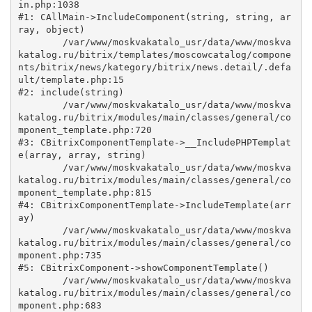
in.php:1038

#1: CAllMain->IncludeComponent(string, string, ar
ray, object)

	/var/www/moskvakatalo_usr/data/www/moskva
katalog.ru/bitrix/templates/moscowcatalog/compone
nts/bitrix/news/kategory/bitrix/news.detail/.defa
ult/template.php:15

#2: include(string)

	/var/www/moskvakatalo_usr/data/www/moskva
katalog.ru/bitrix/modules/main/classes/general/co
mponent_template.php:720

#3: CBitrixComponentTemplate->__IncludePHPTemplat
e(array, array, string)

	/var/www/moskvakatalo_usr/data/www/moskva
katalog.ru/bitrix/modules/main/classes/general/co
mponent_template.php:815

#4: CBitrixComponentTemplate->IncludeTemplate(arr
ay)

	/var/www/moskvakatalo_usr/data/www/moskva
katalog.ru/bitrix/modules/main/classes/general/co
mponent.php:735

#5: CBitrixComponent->showComponentTemplate()

	/var/www/moskvakatalo_usr/data/www/moskva
katalog.ru/bitrix/modules/main/classes/general/co
mponent.php:683
