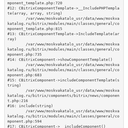
mponent_template.php:720

#12: CBitrixComponentTemplate->__IncludePHPTempla
te(array, array, string)

	/var/www/moskvakatalo_usr/data/www/moskva
katalog.ru/bitrix/modules/main/classes/general/co
mponent_template.php:815

#13: CBitrixComponentTemplate->IncludeTemplate(ar
ray)

	/var/www/moskvakatalo_usr/data/www/moskva
katalog.ru/bitrix/modules/main/classes/general/co
mponent.php:735

#14: CBitrixComponent->showComponentTemplate()

	/var/www/moskvakatalo_usr/data/www/moskva
katalog.ru/bitrix/modules/main/classes/general/co
mponent.php:683

#15: CBitrixComponent->includeComponentTemplate(s
tring)

	/var/www/moskvakatalo_usr/data/www/moskva
katalog.ru/bitrix/components/bitrix/news/componen
t.php:216

#16: include(string)

	/var/www/moskvakatalo_usr/data/www/moskva
katalog.ru/bitrix/modules/main/classes/general/co
mponent.php:594

#17: CBitrixComponent->__includeComponent()
