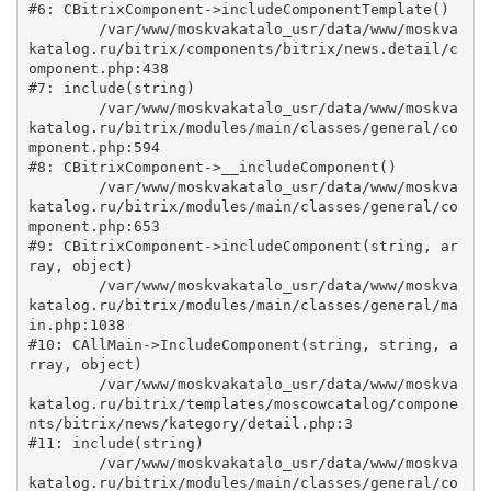
#6: CBitrixComponent->includeComponentTemplate()

	/var/www/moskvakatalo_usr/data/www/moskva
katalog.ru/bitrix/components/bitrix/news.detail/c
omponent.php:438

#7: include(string)

	/var/www/moskvakatalo_usr/data/www/moskva
katalog.ru/bitrix/modules/main/classes/general/co
mponent.php:594

#8: CBitrixComponent->__includeComponent()

	/var/www/moskvakatalo_usr/data/www/moskva
katalog.ru/bitrix/modules/main/classes/general/co
mponent.php:653

#9: CBitrixComponent->includeComponent(string, ar
ray, object)

	/var/www/moskvakatalo_usr/data/www/moskva
katalog.ru/bitrix/modules/main/classes/general/ma
in.php:1038

#10: CAllMain->IncludeComponent(string, string, a
rray, object)

	/var/www/moskvakatalo_usr/data/www/moskva
katalog.ru/bitrix/templates/moscowcatalog/compone
nts/bitrix/news/kategory/detail.php:3

#11: include(string)

	/var/www/moskvakatalo_usr/data/www/moskva
katalog.ru/bitrix/modules/main/classes/general/co