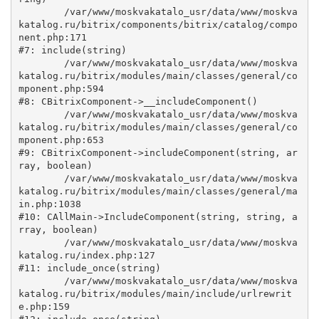
	/var/www/moskvakatalo_usr/data/www/moskva
katalog.ru/bitrix/components/bitrix/catalog/compo
nent.php:171

#7: include(string)

	/var/www/moskvakatalo_usr/data/www/moskva
katalog.ru/bitrix/modules/main/classes/general/co
mponent.php:594

#8: CBitrixComponent->__includeComponent()

	/var/www/moskvakatalo_usr/data/www/moskva
katalog.ru/bitrix/modules/main/classes/general/co
mponent.php:653

#9: CBitrixComponent->includeComponent(string, ar
ray, boolean)

	/var/www/moskvakatalo_usr/data/www/moskva
katalog.ru/bitrix/modules/main/classes/general/ma
in.php:1038

#10: CAllMain->IncludeComponent(string, string, a
rray, boolean)

	/var/www/moskvakatalo_usr/data/www/moskva
katalog.ru/index.php:127

#11: include_once(string)

	/var/www/moskvakatalo_usr/data/www/moskva
katalog.ru/bitrix/modules/main/include/urlrewrit
e.php:159
