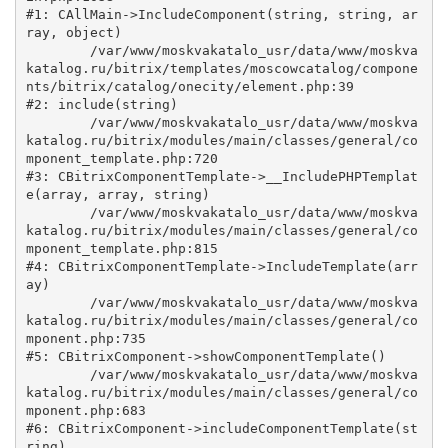
#1: CAllMain->IncludeComponent(string, string, ar
ray, object)

	/var/www/moskvakatalo_usr/data/www/moskva
katalog.ru/bitrix/templates/moscowcatalog/compone
nts/bitrix/catalog/onecity/element.php:39

#2: include(string)

	/var/www/moskvakatalo_usr/data/www/moskva
katalog.ru/bitrix/modules/main/classes/general/co
mponent_template.php:720

#3: CBitrixComponentTemplate->__IncludePHPTemplat
e(array, array, string)

	/var/www/moskvakatalo_usr/data/www/moskva
katalog.ru/bitrix/modules/main/classes/general/co
mponent_template.php:815

#4: CBitrixComponentTemplate->IncludeTemplate(arr
ay)

	/var/www/moskvakatalo_usr/data/www/moskva
katalog.ru/bitrix/modules/main/classes/general/co
mponent.php:735

#5: CBitrixComponent->showComponentTemplate()

	/var/www/moskvakatalo_usr/data/www/moskva
katalog.ru/bitrix/modules/main/classes/general/co
mponent.php:683

#6: CBitrixComponent->includeComponentTemplate(st
ring)
