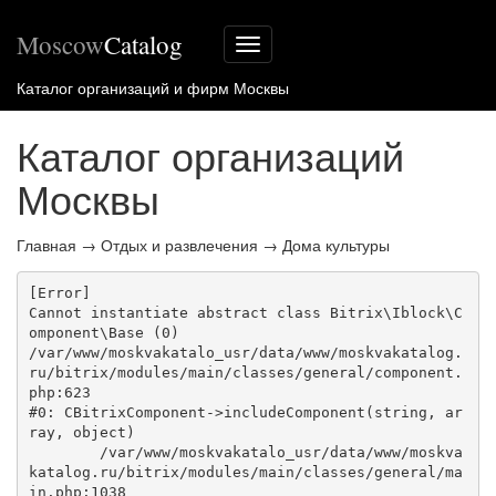
Moscow
Catalog
Меню
сайта
Каталог организаций и фирм Москвы
Каталог организаций
Москвы
Главная
→
Отдых и развлечения
→
Дома культуры
[Error] 

Cannot instantiate abstract class Bitrix\Iblock\C
omponent\Base (0)

/var/www/moskvakatalo_usr/data/www/moskvakatalog.
ru/bitrix/modules/main/classes/general/component.
php:623

#0: CBitrixComponent->includeComponent(string, ar
ray, object)

	/var/www/moskvakatalo_usr/data/www/moskva
katalog.ru/bitrix/modules/main/classes/general/ma
in.php:1038
