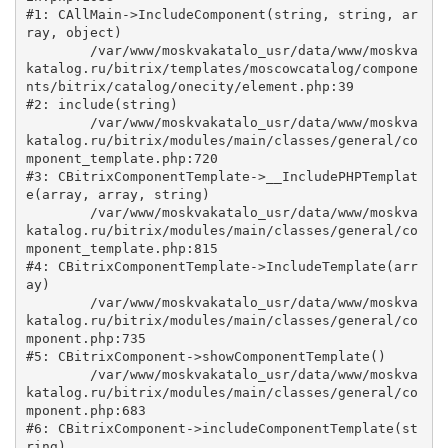
#1: CAllMain->IncludeComponent(string, string, ar
ray, object)

	/var/www/moskvakatalo_usr/data/www/moskva
katalog.ru/bitrix/templates/moscowcatalog/compone
nts/bitrix/catalog/onecity/element.php:39

#2: include(string)

	/var/www/moskvakatalo_usr/data/www/moskva
katalog.ru/bitrix/modules/main/classes/general/co
mponent_template.php:720

#3: CBitrixComponentTemplate->__IncludePHPTemplat
e(array, array, string)

	/var/www/moskvakatalo_usr/data/www/moskva
katalog.ru/bitrix/modules/main/classes/general/co
mponent_template.php:815

#4: CBitrixComponentTemplate->IncludeTemplate(arr
ay)

	/var/www/moskvakatalo_usr/data/www/moskva
katalog.ru/bitrix/modules/main/classes/general/co
mponent.php:735

#5: CBitrixComponent->showComponentTemplate()

	/var/www/moskvakatalo_usr/data/www/moskva
katalog.ru/bitrix/modules/main/classes/general/co
mponent.php:683

#6: CBitrixComponent->includeComponentTemplate(st
ring)
