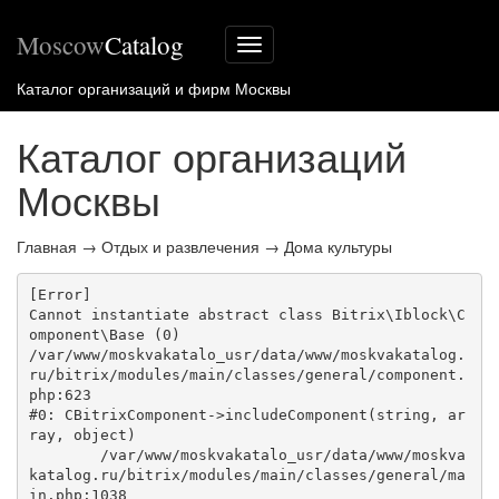
Moscow
Catalog
Меню
сайта
Каталог организаций и фирм Москвы
Каталог организаций
Москвы
Главная
→
Отдых и развлечения
→
Дома культуры
[Error] 

Cannot instantiate abstract class Bitrix\Iblock\C
omponent\Base (0)

/var/www/moskvakatalo_usr/data/www/moskvakatalog.
ru/bitrix/modules/main/classes/general/component.
php:623

#0: CBitrixComponent->includeComponent(string, ar
ray, object)

	/var/www/moskvakatalo_usr/data/www/moskva
katalog.ru/bitrix/modules/main/classes/general/ma
in.php:1038
