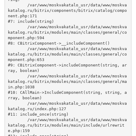
	/var/www/moskvakatalo_usr/data/www/moskva
katalog.ru/bitrix/components/bitrix/catalog/compo
nent.php:171

#7: include(string)

	/var/www/moskvakatalo_usr/data/www/moskva
katalog.ru/bitrix/modules/main/classes/general/co
mponent.php:594

#8: CBitrixComponent->__includeComponent()

	/var/www/moskvakatalo_usr/data/www/moskva
katalog.ru/bitrix/modules/main/classes/general/co
mponent.php:653

#9: CBitrixComponent->includeComponent(string, ar
ray, boolean)

	/var/www/moskvakatalo_usr/data/www/moskva
katalog.ru/bitrix/modules/main/classes/general/ma
in.php:1038

#10: CAllMain->IncludeComponent(string, string, a
rray, boolean)

	/var/www/moskvakatalo_usr/data/www/moskva
katalog.ru/index.php:127

#11: include_once(string)

	/var/www/moskvakatalo_usr/data/www/moskva
katalog.ru/bitrix/modules/main/include/urlrewrit
e.php:159
