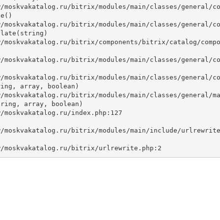
e()

late(string)



ing, array, boolean)

ring, array, boolean)
