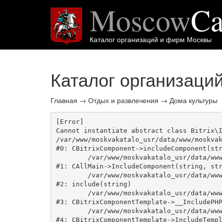
Moscow
Ca
Каталог организаций и фирм Москвы
Каталог организаци
Главная
→
Отдых и развлечения
→
Дома культуры
[Error] 

Cannot instantiate abstract class Bitrix\I
/var/www/moskvakatalo_usr/data/www/moskvak
#0: CBitrixComponent->includeComponent(str
	/var/www/moskvakatalo_usr/data/www/moskvakatalog.ru/bitrix/modules/main/classes/general/main.php:1038

#1: CAllMain->IncludeComponent(string, str
	/var/www/moskvakatalo_usr/data/www/moskvakatalog.ru/bitrix/templates/moscowcatalog/components/bitrix/catalog/onecity/element.php:39

#2: include(string)

	/var/www/moskvakatalo_usr/data/www/moskvakatalog.ru/bitrix/modules/main/classes/general/component_template.php:720

#3: CBitrixComponentTemplate->__IncludePHP
	/var/www/moskvakatalo_usr/data/www/moskvakatalog.ru/bitrix/modules/main/classes/general/component_template.php:815

#4: CBitrixComponentTemplate->IncludeTempl