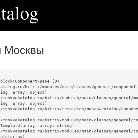
talog
й Москвы
block\Component\Base (0)

atalog.ru/bitrix/modules/main/classes/general/component.
ing, array, object)

ing, array, object)

Template(array, array, string)

ate(array)
