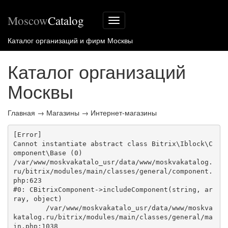
Moscow
Catalog
Меню
сайта
Каталог организаций и фирм Москвы
Каталог организаций
Москвы
Главная
→
Магазины
→
Интернет-магазины
[Error] 

Cannot instantiate abstract class Bitrix\Iblock\C
omponent\Base (0)

/var/www/moskvakatalo_usr/data/www/moskvakatalog.
ru/bitrix/modules/main/classes/general/component.
php:623

#0: CBitrixComponent->includeComponent(string, ar
ray, object)

	/var/www/moskvakatalo_usr/data/www/moskva
katalog.ru/bitrix/modules/main/classes/general/ma
in.php:1038
