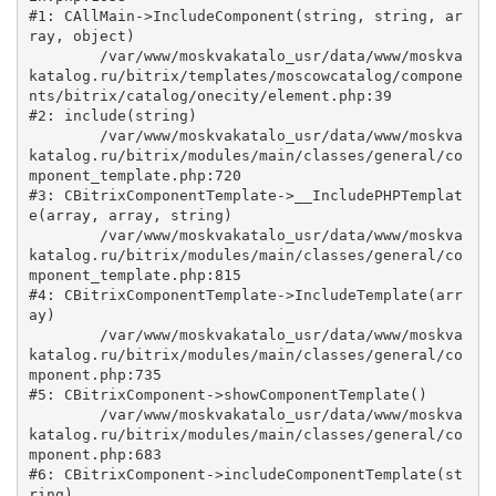
#1: CAllMain->IncludeComponent(string, string, ar
ray, object)

	/var/www/moskvakatalo_usr/data/www/moskva
katalog.ru/bitrix/templates/moscowcatalog/compone
nts/bitrix/catalog/onecity/element.php:39

#2: include(string)

	/var/www/moskvakatalo_usr/data/www/moskva
katalog.ru/bitrix/modules/main/classes/general/co
mponent_template.php:720

#3: CBitrixComponentTemplate->__IncludePHPTemplat
e(array, array, string)

	/var/www/moskvakatalo_usr/data/www/moskva
katalog.ru/bitrix/modules/main/classes/general/co
mponent_template.php:815

#4: CBitrixComponentTemplate->IncludeTemplate(arr
ay)

	/var/www/moskvakatalo_usr/data/www/moskva
katalog.ru/bitrix/modules/main/classes/general/co
mponent.php:735

#5: CBitrixComponent->showComponentTemplate()

	/var/www/moskvakatalo_usr/data/www/moskva
katalog.ru/bitrix/modules/main/classes/general/co
mponent.php:683

#6: CBitrixComponent->includeComponentTemplate(st
ring)
