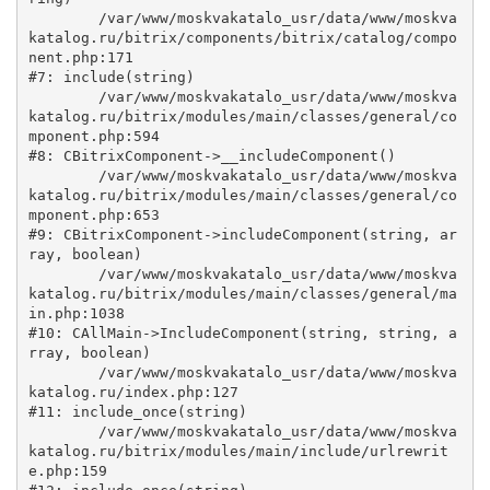
	/var/www/moskvakatalo_usr/data/www/moskva
katalog.ru/bitrix/components/bitrix/catalog/compo
nent.php:171

#7: include(string)

	/var/www/moskvakatalo_usr/data/www/moskva
katalog.ru/bitrix/modules/main/classes/general/co
mponent.php:594

#8: CBitrixComponent->__includeComponent()

	/var/www/moskvakatalo_usr/data/www/moskva
katalog.ru/bitrix/modules/main/classes/general/co
mponent.php:653

#9: CBitrixComponent->includeComponent(string, ar
ray, boolean)

	/var/www/moskvakatalo_usr/data/www/moskva
katalog.ru/bitrix/modules/main/classes/general/ma
in.php:1038

#10: CAllMain->IncludeComponent(string, string, a
rray, boolean)

	/var/www/moskvakatalo_usr/data/www/moskva
katalog.ru/index.php:127

#11: include_once(string)

	/var/www/moskvakatalo_usr/data/www/moskva
katalog.ru/bitrix/modules/main/include/urlrewrit
e.php:159
