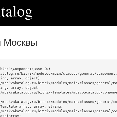
talog
й Москвы
block\Component\Base (0)

atalog.ru/bitrix/modules/main/classes/general/component.
ing, array, object)

ing, array, object)

Template(array, array, string)

ate(array)
