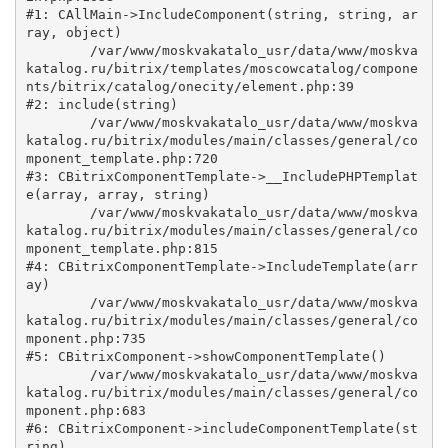
#1: CAllMain->IncludeComponent(string, string, ar
ray, object)

	/var/www/moskvakatalo_usr/data/www/moskva
katalog.ru/bitrix/templates/moscowcatalog/compone
nts/bitrix/catalog/onecity/element.php:39

#2: include(string)

	/var/www/moskvakatalo_usr/data/www/moskva
katalog.ru/bitrix/modules/main/classes/general/co
mponent_template.php:720

#3: CBitrixComponentTemplate->__IncludePHPTemplat
e(array, array, string)

	/var/www/moskvakatalo_usr/data/www/moskva
katalog.ru/bitrix/modules/main/classes/general/co
mponent_template.php:815

#4: CBitrixComponentTemplate->IncludeTemplate(arr
ay)

	/var/www/moskvakatalo_usr/data/www/moskva
katalog.ru/bitrix/modules/main/classes/general/co
mponent.php:735

#5: CBitrixComponent->showComponentTemplate()

	/var/www/moskvakatalo_usr/data/www/moskva
katalog.ru/bitrix/modules/main/classes/general/co
mponent.php:683

#6: CBitrixComponent->includeComponentTemplate(st
ring)
