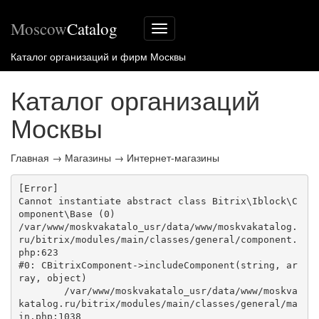
Moscow
Catalog
Меню
сайта
Каталог организаций и фирм Москвы
Каталог организаций
Москвы
Главная
→
Магазины
→
Интернет-магазины
[Error] 

Cannot instantiate abstract class Bitrix\Iblock\C
omponent\Base (0)

/var/www/moskvakatalo_usr/data/www/moskvakatalog.
ru/bitrix/modules/main/classes/general/component.
php:623

#0: CBitrixComponent->includeComponent(string, ar
ray, object)

	/var/www/moskvakatalo_usr/data/www/moskva
katalog.ru/bitrix/modules/main/classes/general/ma
in.php:1038
