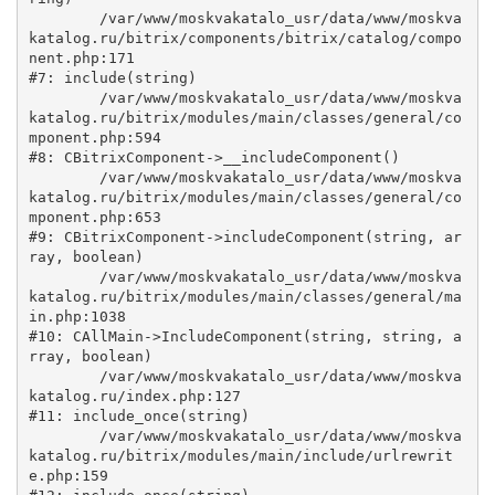
	/var/www/moskvakatalo_usr/data/www/moskva
katalog.ru/bitrix/components/bitrix/catalog/compo
nent.php:171

#7: include(string)

	/var/www/moskvakatalo_usr/data/www/moskva
katalog.ru/bitrix/modules/main/classes/general/co
mponent.php:594

#8: CBitrixComponent->__includeComponent()

	/var/www/moskvakatalo_usr/data/www/moskva
katalog.ru/bitrix/modules/main/classes/general/co
mponent.php:653

#9: CBitrixComponent->includeComponent(string, ar
ray, boolean)

	/var/www/moskvakatalo_usr/data/www/moskva
katalog.ru/bitrix/modules/main/classes/general/ma
in.php:1038

#10: CAllMain->IncludeComponent(string, string, a
rray, boolean)

	/var/www/moskvakatalo_usr/data/www/moskva
katalog.ru/index.php:127

#11: include_once(string)

	/var/www/moskvakatalo_usr/data/www/moskva
katalog.ru/bitrix/modules/main/include/urlrewrit
e.php:159
