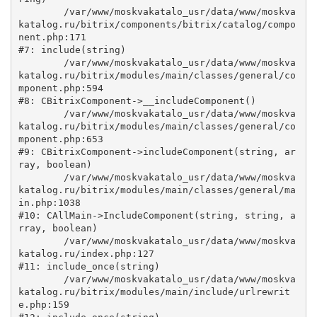
	/var/www/moskvakatalo_usr/data/www/moskva
katalog.ru/bitrix/components/bitrix/catalog/compo
nent.php:171

#7: include(string)

	/var/www/moskvakatalo_usr/data/www/moskva
katalog.ru/bitrix/modules/main/classes/general/co
mponent.php:594

#8: CBitrixComponent->__includeComponent()

	/var/www/moskvakatalo_usr/data/www/moskva
katalog.ru/bitrix/modules/main/classes/general/co
mponent.php:653

#9: CBitrixComponent->includeComponent(string, ar
ray, boolean)

	/var/www/moskvakatalo_usr/data/www/moskva
katalog.ru/bitrix/modules/main/classes/general/ma
in.php:1038

#10: CAllMain->IncludeComponent(string, string, a
rray, boolean)

	/var/www/moskvakatalo_usr/data/www/moskva
katalog.ru/index.php:127

#11: include_once(string)

	/var/www/moskvakatalo_usr/data/www/moskva
katalog.ru/bitrix/modules/main/include/urlrewrit
e.php:159
