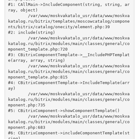
#1: CAllMain->IncludeComponent(string, string, ar
ray, object)

	/var/www/moskvakatalo_usr/data/www/moskva
katalog.ru/bitrix/templates/moscowcatalog/compone
nts/bitrix/catalog/onecity/element.php:39

#2: include(string)

	/var/www/moskvakatalo_usr/data/www/moskva
katalog.ru/bitrix/modules/main/classes/general/co
mponent_template.php:720

#3: CBitrixComponentTemplate->__IncludePHPTemplat
e(array, array, string)

	/var/www/moskvakatalo_usr/data/www/moskva
katalog.ru/bitrix/modules/main/classes/general/co
mponent_template.php:815

#4: CBitrixComponentTemplate->IncludeTemplate(arr
ay)

	/var/www/moskvakatalo_usr/data/www/moskva
katalog.ru/bitrix/modules/main/classes/general/co
mponent.php:735

#5: CBitrixComponent->showComponentTemplate()

	/var/www/moskvakatalo_usr/data/www/moskva
katalog.ru/bitrix/modules/main/classes/general/co
mponent.php:683

#6: CBitrixComponent->includeComponentTemplate(st
ring)
