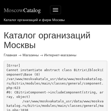
Moscow
Catalog
Меню
сайта
Каталог организаций и фирм Москвы
Каталог организаций
Москвы
Главная
→
Магазины
→
Интернет-магазины
[Error] 

Cannot instantiate abstract class Bitrix\Iblock\C
omponent\Base (0)

/var/www/moskvakatalo_usr/data/www/moskvakatalog.
ru/bitrix/modules/main/classes/general/component.
php:623

#0: CBitrixComponent->includeComponent(string, ar
ray, object)

	/var/www/moskvakatalo_usr/data/www/moskva
katalog.ru/bitrix/modules/main/classes/general/ma
in.php:1038
