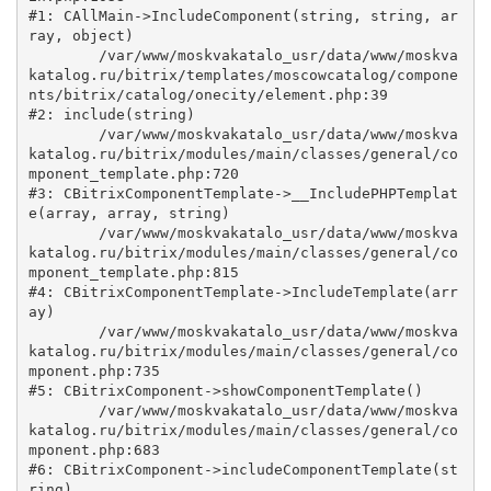
#1: CAllMain->IncludeComponent(string, string, ar
ray, object)

	/var/www/moskvakatalo_usr/data/www/moskva
katalog.ru/bitrix/templates/moscowcatalog/compone
nts/bitrix/catalog/onecity/element.php:39

#2: include(string)

	/var/www/moskvakatalo_usr/data/www/moskva
katalog.ru/bitrix/modules/main/classes/general/co
mponent_template.php:720

#3: CBitrixComponentTemplate->__IncludePHPTemplat
e(array, array, string)

	/var/www/moskvakatalo_usr/data/www/moskva
katalog.ru/bitrix/modules/main/classes/general/co
mponent_template.php:815

#4: CBitrixComponentTemplate->IncludeTemplate(arr
ay)

	/var/www/moskvakatalo_usr/data/www/moskva
katalog.ru/bitrix/modules/main/classes/general/co
mponent.php:735

#5: CBitrixComponent->showComponentTemplate()

	/var/www/moskvakatalo_usr/data/www/moskva
katalog.ru/bitrix/modules/main/classes/general/co
mponent.php:683

#6: CBitrixComponent->includeComponentTemplate(st
ring)
