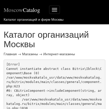
Moscow
Catalog
Меню
сайта
Каталог организаций и фирм Москвы
Каталог организаций
Москвы
Главная
→
Магазины
→
Интернет-магазины
[Error] 

Cannot instantiate abstract class Bitrix\Iblock\C
omponent\Base (0)

/var/www/moskvakatalo_usr/data/www/moskvakatalog.
ru/bitrix/modules/main/classes/general/component.
php:623

#0: CBitrixComponent->includeComponent(string, ar
ray, object)

	/var/www/moskvakatalo_usr/data/www/moskva
katalog.ru/bitrix/modules/main/classes/general/ma
in.php:1038
