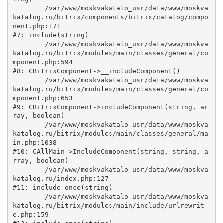
	/var/www/moskvakatalo_usr/data/www/moskva
katalog.ru/bitrix/components/bitrix/catalog/compo
nent.php:171

#7: include(string)

	/var/www/moskvakatalo_usr/data/www/moskva
katalog.ru/bitrix/modules/main/classes/general/co
mponent.php:594

#8: CBitrixComponent->__includeComponent()

	/var/www/moskvakatalo_usr/data/www/moskva
katalog.ru/bitrix/modules/main/classes/general/co
mponent.php:653

#9: CBitrixComponent->includeComponent(string, ar
ray, boolean)

	/var/www/moskvakatalo_usr/data/www/moskva
katalog.ru/bitrix/modules/main/classes/general/ma
in.php:1038

#10: CAllMain->IncludeComponent(string, string, a
rray, boolean)

	/var/www/moskvakatalo_usr/data/www/moskva
katalog.ru/index.php:127

#11: include_once(string)

	/var/www/moskvakatalo_usr/data/www/moskva
katalog.ru/bitrix/modules/main/include/urlrewrit
e.php:159
