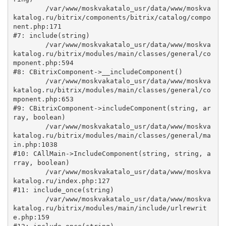
	/var/www/moskvakatalo_usr/data/www/moskva
katalog.ru/bitrix/components/bitrix/catalog/compo
nent.php:171

#7: include(string)

	/var/www/moskvakatalo_usr/data/www/moskva
katalog.ru/bitrix/modules/main/classes/general/co
mponent.php:594

#8: CBitrixComponent->__includeComponent()

	/var/www/moskvakatalo_usr/data/www/moskva
katalog.ru/bitrix/modules/main/classes/general/co
mponent.php:653

#9: CBitrixComponent->includeComponent(string, ar
ray, boolean)

	/var/www/moskvakatalo_usr/data/www/moskva
katalog.ru/bitrix/modules/main/classes/general/ma
in.php:1038

#10: CAllMain->IncludeComponent(string, string, a
rray, boolean)

	/var/www/moskvakatalo_usr/data/www/moskva
katalog.ru/index.php:127

#11: include_once(string)

	/var/www/moskvakatalo_usr/data/www/moskva
katalog.ru/bitrix/modules/main/include/urlrewrit
e.php:159
