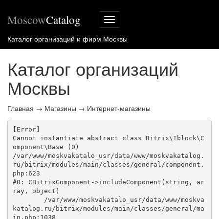
Moscow
Catalog
Меню
сайта
Каталог организаций и фирм Москвы
Каталог организаций
Москвы
Главная
→
Магазины
→
Интернет-магазины
[Error] 

Cannot instantiate abstract class Bitrix\Iblock\C
omponent\Base (0)

/var/www/moskvakatalo_usr/data/www/moskvakatalog.
ru/bitrix/modules/main/classes/general/component.
php:623

#0: CBitrixComponent->includeComponent(string, ar
ray, object)

	/var/www/moskvakatalo_usr/data/www/moskva
katalog.ru/bitrix/modules/main/classes/general/ma
in.php:1038
