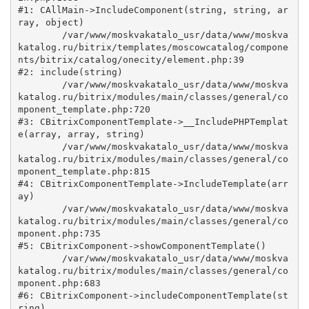
#1: CAllMain->IncludeComponent(string, string, ar
ray, object)

	/var/www/moskvakatalo_usr/data/www/moskva
katalog.ru/bitrix/templates/moscowcatalog/compone
nts/bitrix/catalog/onecity/element.php:39

#2: include(string)

	/var/www/moskvakatalo_usr/data/www/moskva
katalog.ru/bitrix/modules/main/classes/general/co
mponent_template.php:720

#3: CBitrixComponentTemplate->__IncludePHPTemplat
e(array, array, string)

	/var/www/moskvakatalo_usr/data/www/moskva
katalog.ru/bitrix/modules/main/classes/general/co
mponent_template.php:815

#4: CBitrixComponentTemplate->IncludeTemplate(arr
ay)

	/var/www/moskvakatalo_usr/data/www/moskva
katalog.ru/bitrix/modules/main/classes/general/co
mponent.php:735

#5: CBitrixComponent->showComponentTemplate()

	/var/www/moskvakatalo_usr/data/www/moskva
katalog.ru/bitrix/modules/main/classes/general/co
mponent.php:683

#6: CBitrixComponent->includeComponentTemplate(st
ring)
