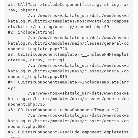
#1: CAllMain->IncludeComponent(string, string, ar
ray, object)

	/var/www/moskvakatalo_usr/data/www/moskva
katalog.ru/bitrix/templates/moscowcatalog/compone
nts/bitrix/catalog/onecity/element.php:39

#2: include(string)

	/var/www/moskvakatalo_usr/data/www/moskva
katalog.ru/bitrix/modules/main/classes/general/co
mponent_template.php:720

#3: CBitrixComponentTemplate->__IncludePHPTemplat
e(array, array, string)

	/var/www/moskvakatalo_usr/data/www/moskva
katalog.ru/bitrix/modules/main/classes/general/co
mponent_template.php:815

#4: CBitrixComponentTemplate->IncludeTemplate(arr
ay)

	/var/www/moskvakatalo_usr/data/www/moskva
katalog.ru/bitrix/modules/main/classes/general/co
mponent.php:735

#5: CBitrixComponent->showComponentTemplate()

	/var/www/moskvakatalo_usr/data/www/moskva
katalog.ru/bitrix/modules/main/classes/general/co
mponent.php:683

#6: CBitrixComponent->includeComponentTemplate(st
ring)
