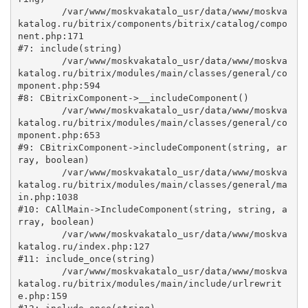
	/var/www/moskvakatalo_usr/data/www/moskva
katalog.ru/bitrix/components/bitrix/catalog/compo
nent.php:171

#7: include(string)

	/var/www/moskvakatalo_usr/data/www/moskva
katalog.ru/bitrix/modules/main/classes/general/co
mponent.php:594

#8: CBitrixComponent->__includeComponent()

	/var/www/moskvakatalo_usr/data/www/moskva
katalog.ru/bitrix/modules/main/classes/general/co
mponent.php:653

#9: CBitrixComponent->includeComponent(string, ar
ray, boolean)

	/var/www/moskvakatalo_usr/data/www/moskva
katalog.ru/bitrix/modules/main/classes/general/ma
in.php:1038

#10: CAllMain->IncludeComponent(string, string, a
rray, boolean)

	/var/www/moskvakatalo_usr/data/www/moskva
katalog.ru/index.php:127

#11: include_once(string)

	/var/www/moskvakatalo_usr/data/www/moskva
katalog.ru/bitrix/modules/main/include/urlrewrit
e.php:159
