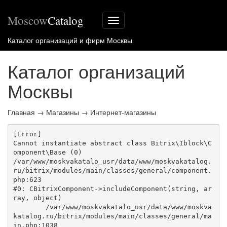
Moscow
Catalog
Меню
сайта
Каталог организаций и фирм Москвы
Каталог организаций
Москвы
Главная
→
Магазины
→
Интернет-магазины
[Error] 

Cannot instantiate abstract class Bitrix\Iblock\C
omponent\Base (0)

/var/www/moskvakatalo_usr/data/www/moskvakatalog.
ru/bitrix/modules/main/classes/general/component.
php:623

#0: CBitrixComponent->includeComponent(string, ar
ray, object)

	/var/www/moskvakatalo_usr/data/www/moskva
katalog.ru/bitrix/modules/main/classes/general/ma
in.php:1038
