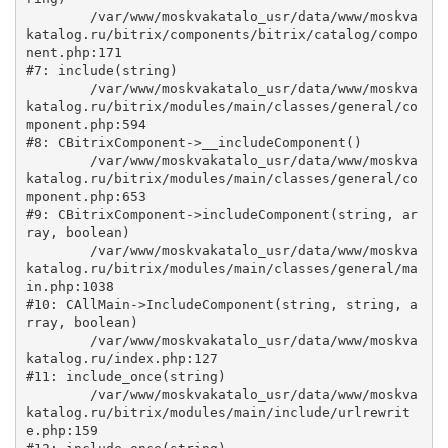
	/var/www/moskvakatalo_usr/data/www/moskva
katalog.ru/bitrix/components/bitrix/catalog/compo
nent.php:171

#7: include(string)

	/var/www/moskvakatalo_usr/data/www/moskva
katalog.ru/bitrix/modules/main/classes/general/co
mponent.php:594

#8: CBitrixComponent->__includeComponent()

	/var/www/moskvakatalo_usr/data/www/moskva
katalog.ru/bitrix/modules/main/classes/general/co
mponent.php:653

#9: CBitrixComponent->includeComponent(string, ar
ray, boolean)

	/var/www/moskvakatalo_usr/data/www/moskva
katalog.ru/bitrix/modules/main/classes/general/ma
in.php:1038

#10: CAllMain->IncludeComponent(string, string, a
rray, boolean)

	/var/www/moskvakatalo_usr/data/www/moskva
katalog.ru/index.php:127

#11: include_once(string)

	/var/www/moskvakatalo_usr/data/www/moskva
katalog.ru/bitrix/modules/main/include/urlrewrit
e.php:159
