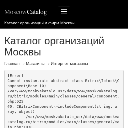
Moscow
Catalog
Меню
сайта
Каталог организаций и фирм Москвы
Каталог организаций
Москвы
Главная
→
Магазины
→
Интернет-магазины
[Error] 

Cannot instantiate abstract class Bitrix\Iblock\C
omponent\Base (0)

/var/www/moskvakatalo_usr/data/www/moskvakatalog.
ru/bitrix/modules/main/classes/general/component.
php:623

#0: CBitrixComponent->includeComponent(string, ar
ray, object)

	/var/www/moskvakatalo_usr/data/www/moskva
katalog.ru/bitrix/modules/main/classes/general/ma
in.php:1038
