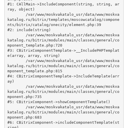
#1: CAllMain->IncludeComponent(string, string, ar
ray, object)

	/var/www/moskvakatalo_usr/data/www/moskva
katalog.ru/bitrix/templates/moscowcatalog/compone
nts/bitrix/catalog/onecity/element.php:39

#2: include(string)

	/var/www/moskvakatalo_usr/data/www/moskva
katalog.ru/bitrix/modules/main/classes/general/co
mponent_template.php:720

#3: CBitrixComponentTemplate->__IncludePHPTemplat
e(array, array, string)

	/var/www/moskvakatalo_usr/data/www/moskva
katalog.ru/bitrix/modules/main/classes/general/co
mponent_template.php:815

#4: CBitrixComponentTemplate->IncludeTemplate(arr
ay)

	/var/www/moskvakatalo_usr/data/www/moskva
katalog.ru/bitrix/modules/main/classes/general/co
mponent.php:735

#5: CBitrixComponent->showComponentTemplate()

	/var/www/moskvakatalo_usr/data/www/moskva
katalog.ru/bitrix/modules/main/classes/general/co
mponent.php:683

#6: CBitrixComponent->includeComponentTemplate(st
ring)
