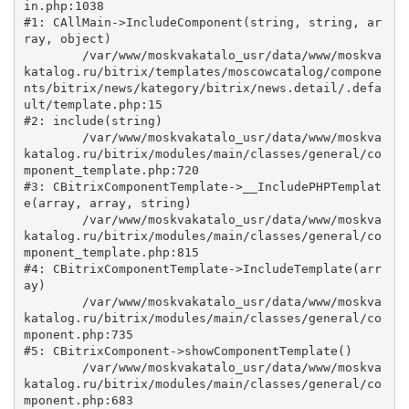
in.php:1038

#1: CAllMain->IncludeComponent(string, string, ar
ray, object)

	/var/www/moskvakatalo_usr/data/www/moskva
katalog.ru/bitrix/templates/moscowcatalog/compone
nts/bitrix/news/kategory/bitrix/news.detail/.defa
ult/template.php:15

#2: include(string)

	/var/www/moskvakatalo_usr/data/www/moskva
katalog.ru/bitrix/modules/main/classes/general/co
mponent_template.php:720

#3: CBitrixComponentTemplate->__IncludePHPTemplat
e(array, array, string)

	/var/www/moskvakatalo_usr/data/www/moskva
katalog.ru/bitrix/modules/main/classes/general/co
mponent_template.php:815

#4: CBitrixComponentTemplate->IncludeTemplate(arr
ay)

	/var/www/moskvakatalo_usr/data/www/moskva
katalog.ru/bitrix/modules/main/classes/general/co
mponent.php:735

#5: CBitrixComponent->showComponentTemplate()

	/var/www/moskvakatalo_usr/data/www/moskva
katalog.ru/bitrix/modules/main/classes/general/co
mponent.php:683
