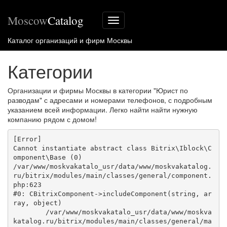
Moscow
Catalog
Меню
сайта
Каталог организаций и фирм Москвы
Категории
Организации и фирмы Москвы в категории "Юрист по
разводам" с адресами и номерами телефонов, с подробным
указанием всей информации. Легко найти найти нужную
компанию рядом с домом!
[Error] 

Cannot instantiate abstract class Bitrix\Iblock\C
omponent\Base (0)

/var/www/moskvakatalo_usr/data/www/moskvakatalog.
ru/bitrix/modules/main/classes/general/component.
php:623

#0: CBitrixComponent->includeComponent(string, ar
ray, object)

	/var/www/moskvakatalo_usr/data/www/moskva
katalog.ru/bitrix/modules/main/classes/general/ma