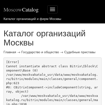
Moscow
Catalog
Меню
сайта
Каталог организаций и фирм Москвы
Каталог организаций
Москвы
Главная
→
Государство и общество
→
Судебные приставы
[Error] 

Cannot instantiate abstract class Bitrix\Iblock\C
omponent\Base (0)

/var/www/moskvakatalo_usr/data/www/moskvakatalog.
ru/bitrix/modules/main/classes/general/component.
php:623

#0: CBitrixComponent->includeComponent(string, ar
ray, object)

	/var/www/moskvakatalo_usr/data/www/moskva
katalog.ru/bitrix/modules/main/classes/general/ma
in.php:1038
