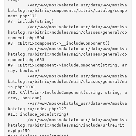
	/var/www/moskvakatalo_usr/data/www/moskva
katalog.ru/bitrix/components/bitrix/catalog/compo
nent.php:171

#7: include(string)

	/var/www/moskvakatalo_usr/data/www/moskva
katalog.ru/bitrix/modules/main/classes/general/co
mponent.php:594

#8: CBitrixComponent->__includeComponent()

	/var/www/moskvakatalo_usr/data/www/moskva
katalog.ru/bitrix/modules/main/classes/general/co
mponent.php:653

#9: CBitrixComponent->includeComponent(string, ar
ray, boolean)

	/var/www/moskvakatalo_usr/data/www/moskva
katalog.ru/bitrix/modules/main/classes/general/ma
in.php:1038

#10: CAllMain->IncludeComponent(string, string, a
rray, boolean)

	/var/www/moskvakatalo_usr/data/www/moskva
katalog.ru/index.php:127

#11: include_once(string)

	/var/www/moskvakatalo_usr/data/www/moskva
katalog.ru/bitrix/modules/main/include/urlrewrit
e.php:159
