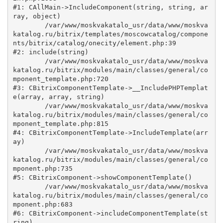
#1: CAllMain->IncludeComponent(string, string, ar
ray, object)

	/var/www/moskvakatalo_usr/data/www/moskva
katalog.ru/bitrix/templates/moscowcatalog/compone
nts/bitrix/catalog/onecity/element.php:39

#2: include(string)

	/var/www/moskvakatalo_usr/data/www/moskva
katalog.ru/bitrix/modules/main/classes/general/co
mponent_template.php:720

#3: CBitrixComponentTemplate->__IncludePHPTemplat
e(array, array, string)

	/var/www/moskvakatalo_usr/data/www/moskva
katalog.ru/bitrix/modules/main/classes/general/co
mponent_template.php:815

#4: CBitrixComponentTemplate->IncludeTemplate(arr
ay)

	/var/www/moskvakatalo_usr/data/www/moskva
katalog.ru/bitrix/modules/main/classes/general/co
mponent.php:735

#5: CBitrixComponent->showComponentTemplate()

	/var/www/moskvakatalo_usr/data/www/moskva
katalog.ru/bitrix/modules/main/classes/general/co
mponent.php:683

#6: CBitrixComponent->includeComponentTemplate(st
ring)
