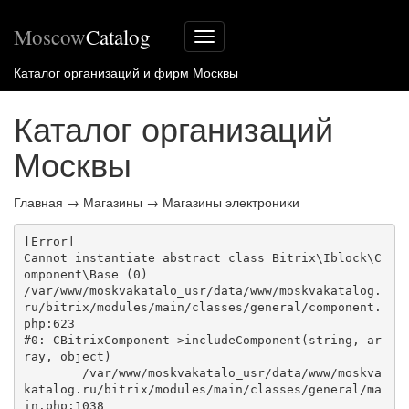
Moscow
Catalog
Меню
сайта
Каталог организаций и фирм Москвы
Каталог организаций
Москвы
Главная
→
Магазины
→
Магазины электроники
[Error] 

Cannot instantiate abstract class Bitrix\Iblock\C
omponent\Base (0)

/var/www/moskvakatalo_usr/data/www/moskvakatalog.
ru/bitrix/modules/main/classes/general/component.
php:623

#0: CBitrixComponent->includeComponent(string, ar
ray, object)

	/var/www/moskvakatalo_usr/data/www/moskva
katalog.ru/bitrix/modules/main/classes/general/ma
in.php:1038
