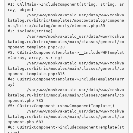
#1: CAllMain->IncludeComponent(string, string, ar
ray, object)

	/var/www/moskvakatalo_usr/data/www/moskva
katalog.ru/bitrix/templates/moscowcatalog/compone
nts/bitrix/catalog/onecity/element.php:39

#2: include(string)

	/var/www/moskvakatalo_usr/data/www/moskva
katalog.ru/bitrix/modules/main/classes/general/co
mponent_template.php:720

#3: CBitrixComponentTemplate->__IncludePHPTemplat
e(array, array, string)

	/var/www/moskvakatalo_usr/data/www/moskva
katalog.ru/bitrix/modules/main/classes/general/co
mponent_template.php:815

#4: CBitrixComponentTemplate->IncludeTemplate(arr
ay)

	/var/www/moskvakatalo_usr/data/www/moskva
katalog.ru/bitrix/modules/main/classes/general/co
mponent.php:735

#5: CBitrixComponent->showComponentTemplate()

	/var/www/moskvakatalo_usr/data/www/moskva
katalog.ru/bitrix/modules/main/classes/general/co
mponent.php:683

#6: CBitrixComponent->includeComponentTemplate(st
ring)
