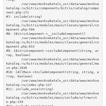
	/var/www/moskvakatalo_usr/data/www/moskva
katalog.ru/bitrix/components/bitrix/catalog/compo
nent.php:171

#7: include(string)

	/var/www/moskvakatalo_usr/data/www/moskva
katalog.ru/bitrix/modules/main/classes/general/co
mponent.php:594

#8: CBitrixComponent->__includeComponent()

	/var/www/moskvakatalo_usr/data/www/moskva
katalog.ru/bitrix/modules/main/classes/general/co
mponent.php:653

#9: CBitrixComponent->includeComponent(string, ar
ray, boolean)

	/var/www/moskvakatalo_usr/data/www/moskva
katalog.ru/bitrix/modules/main/classes/general/ma
in.php:1038

#10: CAllMain->IncludeComponent(string, string, a
rray, boolean)

	/var/www/moskvakatalo_usr/data/www/moskva
katalog.ru/index.php:127

#11: include_once(string)

	/var/www/moskvakatalo_usr/data/www/moskva
katalog.ru/bitrix/modules/main/include/urlrewrit
e.php:159
