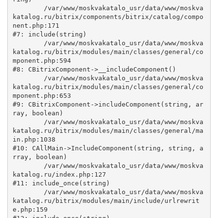
	/var/www/moskvakatalo_usr/data/www/moskva
katalog.ru/bitrix/components/bitrix/catalog/compo
nent.php:171

#7: include(string)

	/var/www/moskvakatalo_usr/data/www/moskva
katalog.ru/bitrix/modules/main/classes/general/co
mponent.php:594

#8: CBitrixComponent->__includeComponent()

	/var/www/moskvakatalo_usr/data/www/moskva
katalog.ru/bitrix/modules/main/classes/general/co
mponent.php:653

#9: CBitrixComponent->includeComponent(string, ar
ray, boolean)

	/var/www/moskvakatalo_usr/data/www/moskva
katalog.ru/bitrix/modules/main/classes/general/ma
in.php:1038

#10: CAllMain->IncludeComponent(string, string, a
rray, boolean)

	/var/www/moskvakatalo_usr/data/www/moskva
katalog.ru/index.php:127

#11: include_once(string)

	/var/www/moskvakatalo_usr/data/www/moskva
katalog.ru/bitrix/modules/main/include/urlrewrit
e.php:159
