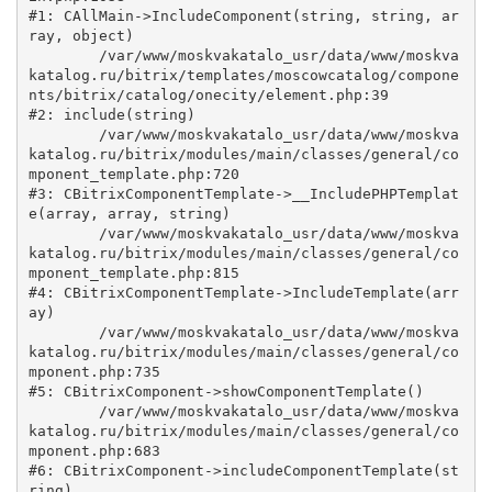
#1: CAllMain->IncludeComponent(string, string, ar
ray, object)

	/var/www/moskvakatalo_usr/data/www/moskva
katalog.ru/bitrix/templates/moscowcatalog/compone
nts/bitrix/catalog/onecity/element.php:39

#2: include(string)

	/var/www/moskvakatalo_usr/data/www/moskva
katalog.ru/bitrix/modules/main/classes/general/co
mponent_template.php:720

#3: CBitrixComponentTemplate->__IncludePHPTemplat
e(array, array, string)

	/var/www/moskvakatalo_usr/data/www/moskva
katalog.ru/bitrix/modules/main/classes/general/co
mponent_template.php:815

#4: CBitrixComponentTemplate->IncludeTemplate(arr
ay)

	/var/www/moskvakatalo_usr/data/www/moskva
katalog.ru/bitrix/modules/main/classes/general/co
mponent.php:735

#5: CBitrixComponent->showComponentTemplate()

	/var/www/moskvakatalo_usr/data/www/moskva
katalog.ru/bitrix/modules/main/classes/general/co
mponent.php:683

#6: CBitrixComponent->includeComponentTemplate(st
ring)
