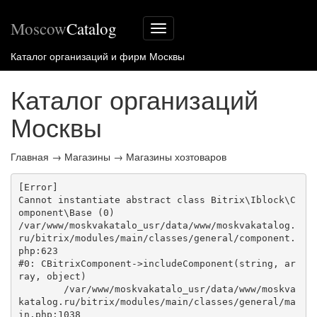
Moscow
Catalog
Меню
сайта
Каталог организаций и фирм Москвы
Каталог организаций
Москвы
Главная
→
Магазины
→
Магазины хозтоваров
[Error] 

Cannot instantiate abstract class Bitrix\Iblock\C
omponent\Base (0)

/var/www/moskvakatalo_usr/data/www/moskvakatalog.
ru/bitrix/modules/main/classes/general/component.
php:623

#0: CBitrixComponent->includeComponent(string, ar
ray, object)

	/var/www/moskvakatalo_usr/data/www/moskva
katalog.ru/bitrix/modules/main/classes/general/ma
in.php:1038
