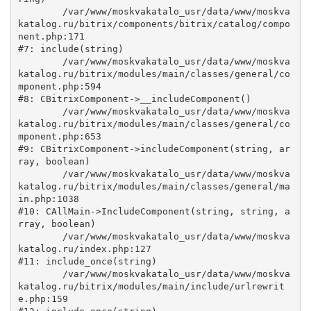
	/var/www/moskvakatalo_usr/data/www/moskva
katalog.ru/bitrix/components/bitrix/catalog/compo
nent.php:171

#7: include(string)

	/var/www/moskvakatalo_usr/data/www/moskva
katalog.ru/bitrix/modules/main/classes/general/co
mponent.php:594

#8: CBitrixComponent->__includeComponent()

	/var/www/moskvakatalo_usr/data/www/moskva
katalog.ru/bitrix/modules/main/classes/general/co
mponent.php:653

#9: CBitrixComponent->includeComponent(string, ar
ray, boolean)

	/var/www/moskvakatalo_usr/data/www/moskva
katalog.ru/bitrix/modules/main/classes/general/ma
in.php:1038

#10: CAllMain->IncludeComponent(string, string, a
rray, boolean)

	/var/www/moskvakatalo_usr/data/www/moskva
katalog.ru/index.php:127

#11: include_once(string)

	/var/www/moskvakatalo_usr/data/www/moskva
katalog.ru/bitrix/modules/main/include/urlrewrit
e.php:159
