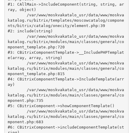
#1: CAllMain->IncludeComponent(string, string, ar
ray, object)

	/var/www/moskvakatalo_usr/data/www/moskva
katalog.ru/bitrix/templates/moscowcatalog/compone
nts/bitrix/catalog/onecity/element.php:39

#2: include(string)

	/var/www/moskvakatalo_usr/data/www/moskva
katalog.ru/bitrix/modules/main/classes/general/co
mponent_template.php:720

#3: CBitrixComponentTemplate->__IncludePHPTemplat
e(array, array, string)

	/var/www/moskvakatalo_usr/data/www/moskva
katalog.ru/bitrix/modules/main/classes/general/co
mponent_template.php:815

#4: CBitrixComponentTemplate->IncludeTemplate(arr
ay)

	/var/www/moskvakatalo_usr/data/www/moskva
katalog.ru/bitrix/modules/main/classes/general/co
mponent.php:735

#5: CBitrixComponent->showComponentTemplate()

	/var/www/moskvakatalo_usr/data/www/moskva
katalog.ru/bitrix/modules/main/classes/general/co
mponent.php:683

#6: CBitrixComponent->includeComponentTemplate(st
ring)
