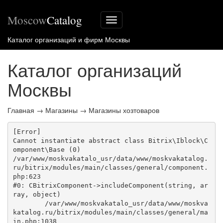
Moscow
Catalog
Меню
сайта
Каталог организаций и фирм Москвы
Каталог организаций
Москвы
Главная
→
Магазины
→
Магазины хозтоваров
[Error] 

Cannot instantiate abstract class Bitrix\Iblock\C
omponent\Base (0)

/var/www/moskvakatalo_usr/data/www/moskvakatalog.
ru/bitrix/modules/main/classes/general/component.
php:623

#0: CBitrixComponent->includeComponent(string, ar
ray, object)

	/var/www/moskvakatalo_usr/data/www/moskva
katalog.ru/bitrix/modules/main/classes/general/ma
in.php:1038
