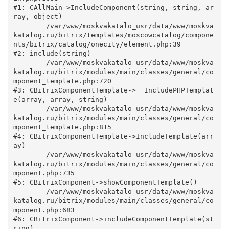
#1: CAllMain->IncludeComponent(string, string, ar
ray, object)

	/var/www/moskvakatalo_usr/data/www/moskva
katalog.ru/bitrix/templates/moscowcatalog/compone
nts/bitrix/catalog/onecity/element.php:39

#2: include(string)

	/var/www/moskvakatalo_usr/data/www/moskva
katalog.ru/bitrix/modules/main/classes/general/co
mponent_template.php:720

#3: CBitrixComponentTemplate->__IncludePHPTemplat
e(array, array, string)

	/var/www/moskvakatalo_usr/data/www/moskva
katalog.ru/bitrix/modules/main/classes/general/co
mponent_template.php:815

#4: CBitrixComponentTemplate->IncludeTemplate(arr
ay)

	/var/www/moskvakatalo_usr/data/www/moskva
katalog.ru/bitrix/modules/main/classes/general/co
mponent.php:735

#5: CBitrixComponent->showComponentTemplate()

	/var/www/moskvakatalo_usr/data/www/moskva
katalog.ru/bitrix/modules/main/classes/general/co
mponent.php:683

#6: CBitrixComponent->includeComponentTemplate(st
ring)
