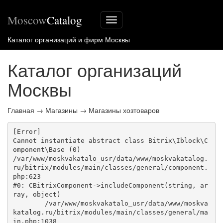
Moscow
Catalog
Меню
сайта
Каталог организаций и фирм Москвы
Каталог организаций
Москвы
Главная
→
Магазины
→
Магазины хозтоваров
[Error] 

Cannot instantiate abstract class Bitrix\Iblock\C
omponent\Base (0)

/var/www/moskvakatalo_usr/data/www/moskvakatalog.
ru/bitrix/modules/main/classes/general/component.
php:623

#0: CBitrixComponent->includeComponent(string, ar
ray, object)

	/var/www/moskvakatalo_usr/data/www/moskva
katalog.ru/bitrix/modules/main/classes/general/ma
in.php:1038
