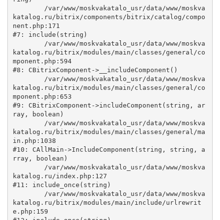
	/var/www/moskvakatalo_usr/data/www/moskva
katalog.ru/bitrix/components/bitrix/catalog/compo
nent.php:171

#7: include(string)

	/var/www/moskvakatalo_usr/data/www/moskva
katalog.ru/bitrix/modules/main/classes/general/co
mponent.php:594

#8: CBitrixComponent->__includeComponent()

	/var/www/moskvakatalo_usr/data/www/moskva
katalog.ru/bitrix/modules/main/classes/general/co
mponent.php:653

#9: CBitrixComponent->includeComponent(string, ar
ray, boolean)

	/var/www/moskvakatalo_usr/data/www/moskva
katalog.ru/bitrix/modules/main/classes/general/ma
in.php:1038

#10: CAllMain->IncludeComponent(string, string, a
rray, boolean)

	/var/www/moskvakatalo_usr/data/www/moskva
katalog.ru/index.php:127

#11: include_once(string)

	/var/www/moskvakatalo_usr/data/www/moskva
katalog.ru/bitrix/modules/main/include/urlrewrit
e.php:159
