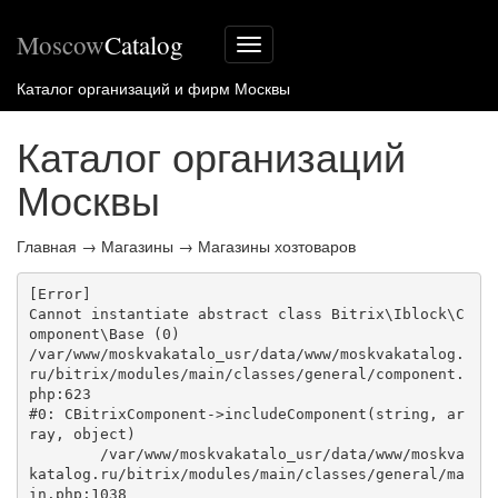
Moscow
Catalog
Меню
сайта
Каталог организаций и фирм Москвы
Каталог организаций
Москвы
Главная
→
Магазины
→
Магазины хозтоваров
[Error] 

Cannot instantiate abstract class Bitrix\Iblock\C
omponent\Base (0)

/var/www/moskvakatalo_usr/data/www/moskvakatalog.
ru/bitrix/modules/main/classes/general/component.
php:623

#0: CBitrixComponent->includeComponent(string, ar
ray, object)

	/var/www/moskvakatalo_usr/data/www/moskva
katalog.ru/bitrix/modules/main/classes/general/ma
in.php:1038
