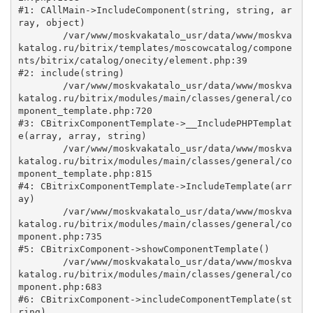
#1: CAllMain->IncludeComponent(string, string, ar
ray, object)

	/var/www/moskvakatalo_usr/data/www/moskva
katalog.ru/bitrix/templates/moscowcatalog/compone
nts/bitrix/catalog/onecity/element.php:39

#2: include(string)

	/var/www/moskvakatalo_usr/data/www/moskva
katalog.ru/bitrix/modules/main/classes/general/co
mponent_template.php:720

#3: CBitrixComponentTemplate->__IncludePHPTemplat
e(array, array, string)

	/var/www/moskvakatalo_usr/data/www/moskva
katalog.ru/bitrix/modules/main/classes/general/co
mponent_template.php:815

#4: CBitrixComponentTemplate->IncludeTemplate(arr
ay)

	/var/www/moskvakatalo_usr/data/www/moskva
katalog.ru/bitrix/modules/main/classes/general/co
mponent.php:735

#5: CBitrixComponent->showComponentTemplate()

	/var/www/moskvakatalo_usr/data/www/moskva
katalog.ru/bitrix/modules/main/classes/general/co
mponent.php:683

#6: CBitrixComponent->includeComponentTemplate(st
ring)
