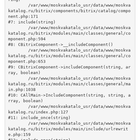
	/var/www/moskvakatalo_usr/data/www/moskva
katalog.ru/bitrix/components/bitrix/catalog/compo
nent.php:171

#7: include(string)

	/var/www/moskvakatalo_usr/data/www/moskva
katalog.ru/bitrix/modules/main/classes/general/co
mponent.php:594

#8: CBitrixComponent->__includeComponent()

	/var/www/moskvakatalo_usr/data/www/moskva
katalog.ru/bitrix/modules/main/classes/general/co
mponent.php:653

#9: CBitrixComponent->includeComponent(string, ar
ray, boolean)

	/var/www/moskvakatalo_usr/data/www/moskva
katalog.ru/bitrix/modules/main/classes/general/ma
in.php:1038

#10: CAllMain->IncludeComponent(string, string, a
rray, boolean)

	/var/www/moskvakatalo_usr/data/www/moskva
katalog.ru/index.php:127

#11: include_once(string)

	/var/www/moskvakatalo_usr/data/www/moskva
katalog.ru/bitrix/modules/main/include/urlrewrit
e.php:159
