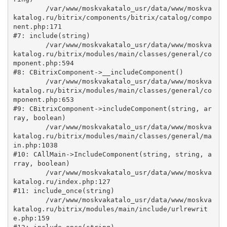
	/var/www/moskvakatalo_usr/data/www/moskva
katalog.ru/bitrix/components/bitrix/catalog/compo
nent.php:171

#7: include(string)

	/var/www/moskvakatalo_usr/data/www/moskva
katalog.ru/bitrix/modules/main/classes/general/co
mponent.php:594

#8: CBitrixComponent->__includeComponent()

	/var/www/moskvakatalo_usr/data/www/moskva
katalog.ru/bitrix/modules/main/classes/general/co
mponent.php:653

#9: CBitrixComponent->includeComponent(string, ar
ray, boolean)

	/var/www/moskvakatalo_usr/data/www/moskva
katalog.ru/bitrix/modules/main/classes/general/ma
in.php:1038

#10: CAllMain->IncludeComponent(string, string, a
rray, boolean)

	/var/www/moskvakatalo_usr/data/www/moskva
katalog.ru/index.php:127

#11: include_once(string)

	/var/www/moskvakatalo_usr/data/www/moskva
katalog.ru/bitrix/modules/main/include/urlrewrit
e.php:159
