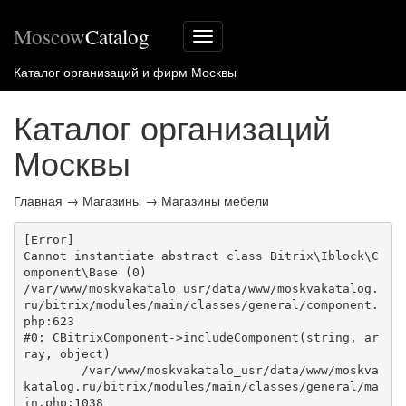
Moscow
Catalog
Меню
сайта
Каталог организаций и фирм Москвы
Каталог организаций
Москвы
Главная
→
Магазины
→
Магазины мебели
[Error] 

Cannot instantiate abstract class Bitrix\Iblock\C
omponent\Base (0)

/var/www/moskvakatalo_usr/data/www/moskvakatalog.
ru/bitrix/modules/main/classes/general/component.
php:623

#0: CBitrixComponent->includeComponent(string, ar
ray, object)

	/var/www/moskvakatalo_usr/data/www/moskva
katalog.ru/bitrix/modules/main/classes/general/ma
in.php:1038
