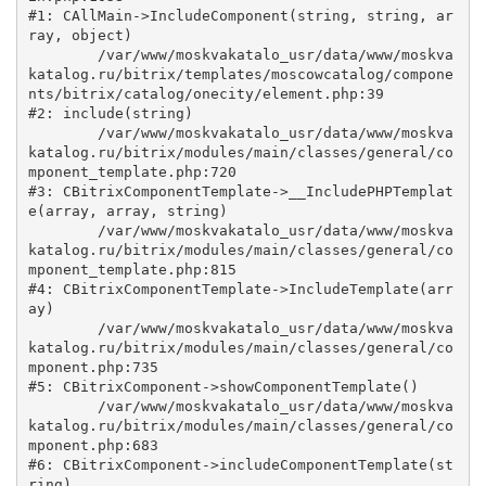
#1: CAllMain->IncludeComponent(string, string, ar
ray, object)

	/var/www/moskvakatalo_usr/data/www/moskva
katalog.ru/bitrix/templates/moscowcatalog/compone
nts/bitrix/catalog/onecity/element.php:39

#2: include(string)

	/var/www/moskvakatalo_usr/data/www/moskva
katalog.ru/bitrix/modules/main/classes/general/co
mponent_template.php:720

#3: CBitrixComponentTemplate->__IncludePHPTemplat
e(array, array, string)

	/var/www/moskvakatalo_usr/data/www/moskva
katalog.ru/bitrix/modules/main/classes/general/co
mponent_template.php:815

#4: CBitrixComponentTemplate->IncludeTemplate(arr
ay)

	/var/www/moskvakatalo_usr/data/www/moskva
katalog.ru/bitrix/modules/main/classes/general/co
mponent.php:735

#5: CBitrixComponent->showComponentTemplate()

	/var/www/moskvakatalo_usr/data/www/moskva
katalog.ru/bitrix/modules/main/classes/general/co
mponent.php:683

#6: CBitrixComponent->includeComponentTemplate(st
ring)
