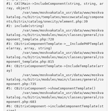
#1: CAllMain->IncludeComponent(string, string, ar
ray, object)

	/var/www/moskvakatalo_usr/data/www/moskva
katalog.ru/bitrix/templates/moscowcatalog/compone
nts/bitrix/catalog/onecity/element.php:39

#2: include(string)

	/var/www/moskvakatalo_usr/data/www/moskva
katalog.ru/bitrix/modules/main/classes/general/co
mponent_template.php:720

#3: CBitrixComponentTemplate->__IncludePHPTemplat
e(array, array, string)

	/var/www/moskvakatalo_usr/data/www/moskva
katalog.ru/bitrix/modules/main/classes/general/co
mponent_template.php:815

#4: CBitrixComponentTemplate->IncludeTemplate(arr
ay)

	/var/www/moskvakatalo_usr/data/www/moskva
katalog.ru/bitrix/modules/main/classes/general/co
mponent.php:735

#5: CBitrixComponent->showComponentTemplate()

	/var/www/moskvakatalo_usr/data/www/moskva
katalog.ru/bitrix/modules/main/classes/general/co
mponent.php:683

#6: CBitrixComponent->includeComponentTemplate(st
ring)
