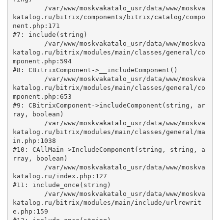
	/var/www/moskvakatalo_usr/data/www/moskva
katalog.ru/bitrix/components/bitrix/catalog/compo
nent.php:171

#7: include(string)

	/var/www/moskvakatalo_usr/data/www/moskva
katalog.ru/bitrix/modules/main/classes/general/co
mponent.php:594

#8: CBitrixComponent->__includeComponent()

	/var/www/moskvakatalo_usr/data/www/moskva
katalog.ru/bitrix/modules/main/classes/general/co
mponent.php:653

#9: CBitrixComponent->includeComponent(string, ar
ray, boolean)

	/var/www/moskvakatalo_usr/data/www/moskva
katalog.ru/bitrix/modules/main/classes/general/ma
in.php:1038

#10: CAllMain->IncludeComponent(string, string, a
rray, boolean)

	/var/www/moskvakatalo_usr/data/www/moskva
katalog.ru/index.php:127

#11: include_once(string)

	/var/www/moskvakatalo_usr/data/www/moskva
katalog.ru/bitrix/modules/main/include/urlrewrit
e.php:159
