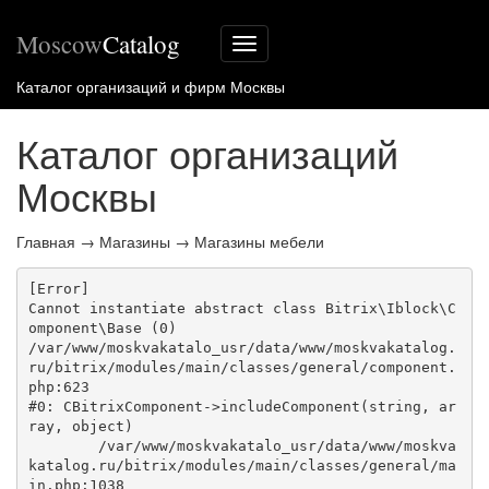
Moscow
Catalog
Меню
сайта
Каталог организаций и фирм Москвы
Каталог организаций
Москвы
Главная
→
Магазины
→
Магазины мебели
[Error] 

Cannot instantiate abstract class Bitrix\Iblock\C
omponent\Base (0)

/var/www/moskvakatalo_usr/data/www/moskvakatalog.
ru/bitrix/modules/main/classes/general/component.
php:623

#0: CBitrixComponent->includeComponent(string, ar
ray, object)

	/var/www/moskvakatalo_usr/data/www/moskva
katalog.ru/bitrix/modules/main/classes/general/ma
in.php:1038
