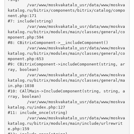
	/var/www/moskvakatalo_usr/data/www/moskva
katalog.ru/bitrix/components/bitrix/catalog/compo
nent.php:171

#7: include(string)

	/var/www/moskvakatalo_usr/data/www/moskva
katalog.ru/bitrix/modules/main/classes/general/co
mponent.php:594

#8: CBitrixComponent->__includeComponent()

	/var/www/moskvakatalo_usr/data/www/moskva
katalog.ru/bitrix/modules/main/classes/general/co
mponent.php:653

#9: CBitrixComponent->includeComponent(string, ar
ray, boolean)

	/var/www/moskvakatalo_usr/data/www/moskva
katalog.ru/bitrix/modules/main/classes/general/ma
in.php:1038

#10: CAllMain->IncludeComponent(string, string, a
rray, boolean)

	/var/www/moskvakatalo_usr/data/www/moskva
katalog.ru/index.php:127

#11: include_once(string)

	/var/www/moskvakatalo_usr/data/www/moskva
katalog.ru/bitrix/modules/main/include/urlrewrit
e.php:159
