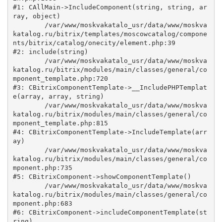
#1: CAllMain->IncludeComponent(string, string, ar
ray, object)

	/var/www/moskvakatalo_usr/data/www/moskva
katalog.ru/bitrix/templates/moscowcatalog/compone
nts/bitrix/catalog/onecity/element.php:39

#2: include(string)

	/var/www/moskvakatalo_usr/data/www/moskva
katalog.ru/bitrix/modules/main/classes/general/co
mponent_template.php:720

#3: CBitrixComponentTemplate->__IncludePHPTemplat
e(array, array, string)

	/var/www/moskvakatalo_usr/data/www/moskva
katalog.ru/bitrix/modules/main/classes/general/co
mponent_template.php:815

#4: CBitrixComponentTemplate->IncludeTemplate(arr
ay)

	/var/www/moskvakatalo_usr/data/www/moskva
katalog.ru/bitrix/modules/main/classes/general/co
mponent.php:735

#5: CBitrixComponent->showComponentTemplate()

	/var/www/moskvakatalo_usr/data/www/moskva
katalog.ru/bitrix/modules/main/classes/general/co
mponent.php:683

#6: CBitrixComponent->includeComponentTemplate(st
ring)
