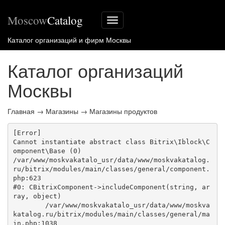
Moscow
Catalog
Меню
сайта
Каталог организаций и фирм Москвы
Каталог организаций
Москвы
Главная
→
Магазины
→
Магазины продуктов
[Error] 

Cannot instantiate abstract class Bitrix\Iblock\C
omponent\Base (0)

/var/www/moskvakatalo_usr/data/www/moskvakatalog.
ru/bitrix/modules/main/classes/general/component.
php:623

#0: CBitrixComponent->includeComponent(string, ar
ray, object)

	/var/www/moskvakatalo_usr/data/www/moskva
katalog.ru/bitrix/modules/main/classes/general/ma
in.php:1038
