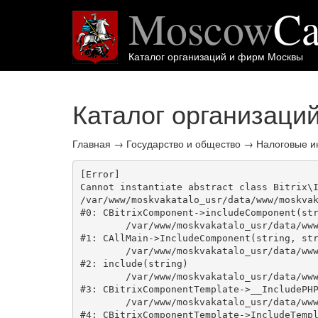
Moscow
Ca
Каталог организаций и фирм Москвы
Каталог организаци
Главная
→
Государство и общество
→
Налоговые и
[Error] 

Cannot instantiate abstract class Bitrix\I
/var/www/moskvakatalo_usr/data/www/moskvak
#0: CBitrixComponent->includeComponent(str
	/var/www/moskvakatalo_usr/data/www/moskvakatalog.ru/bitrix/modules/main/classes/general/main.php:1038

#1: CAllMain->IncludeComponent(string, str
	/var/www/moskvakatalo_usr/data/www/moskvakatalog.ru/bitrix/templates/moscowcatalog/components/bitrix/catalog/onecity/element.php:39

#2: include(string)

	/var/www/moskvakatalo_usr/data/www/moskvakatalog.ru/bitrix/modules/main/classes/general/component_template.php:720

#3: CBitrixComponentTemplate->__IncludePHP
	/var/www/moskvakatalo_usr/data/www/moskvakatalog.ru/bitrix/modules/main/classes/general/component_template.php:815

#4: CBitrixComponentTemplate->IncludeTempl