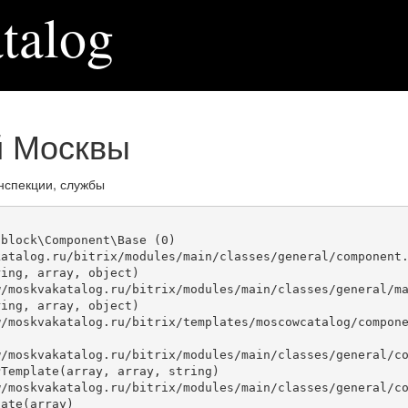
talog
й Москвы
нспекции, службы
block\Component\Base (0)

atalog.ru/bitrix/modules/main/classes/general/component.
ing, array, object)

ing, array, object)

Template(array, array, string)

ate(array)
