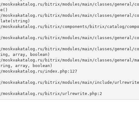
e()

late(string)



ing, array, boolean)

ring, array, boolean)
