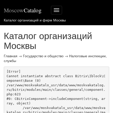
Moscow
Catalog
Меню
сайта
Каталог организаций и фирм Москвы
Каталог организаций
Москвы
Главная
→
Государство и общество
→
Налоговые инспекции,
службы
[Error] 

Cannot instantiate abstract class Bitrix\Iblock\C
omponent\Base (0)

/var/www/moskvakatalo_usr/data/www/moskvakatalog.
ru/bitrix/modules/main/classes/general/component.
php:623

#0: CBitrixComponent->includeComponent(string, ar
ray, object)

	/var/www/moskvakatalo_usr/data/www/moskva
katalog.ru/bitrix/modules/main/classes/general/ma