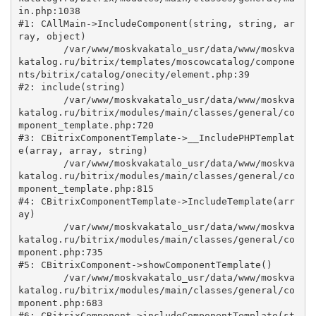
in.php:1038

#1: CAllMain->IncludeComponent(string, string, ar
ray, object)

	/var/www/moskvakatalo_usr/data/www/moskva
katalog.ru/bitrix/templates/moscowcatalog/compone
nts/bitrix/catalog/onecity/element.php:39

#2: include(string)

	/var/www/moskvakatalo_usr/data/www/moskva
katalog.ru/bitrix/modules/main/classes/general/co
mponent_template.php:720

#3: CBitrixComponentTemplate->__IncludePHPTemplat
e(array, array, string)

	/var/www/moskvakatalo_usr/data/www/moskva
katalog.ru/bitrix/modules/main/classes/general/co
mponent_template.php:815

#4: CBitrixComponentTemplate->IncludeTemplate(arr
ay)

	/var/www/moskvakatalo_usr/data/www/moskva
katalog.ru/bitrix/modules/main/classes/general/co
mponent.php:735

#5: CBitrixComponent->showComponentTemplate()

	/var/www/moskvakatalo_usr/data/www/moskva
katalog.ru/bitrix/modules/main/classes/general/co
mponent.php:683

#6: CBitrixComponent->includeComponentTemplate(st