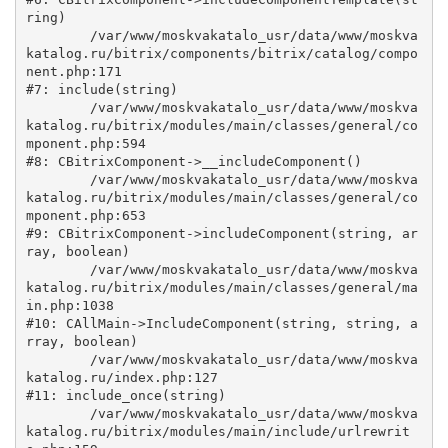
ring)

	/var/www/moskvakatalo_usr/data/www/moskva
katalog.ru/bitrix/components/bitrix/catalog/compo
nent.php:171

#7: include(string)

	/var/www/moskvakatalo_usr/data/www/moskva
katalog.ru/bitrix/modules/main/classes/general/co
mponent.php:594

#8: CBitrixComponent->__includeComponent()

	/var/www/moskvakatalo_usr/data/www/moskva
katalog.ru/bitrix/modules/main/classes/general/co
mponent.php:653

#9: CBitrixComponent->includeComponent(string, ar
ray, boolean)

	/var/www/moskvakatalo_usr/data/www/moskva
katalog.ru/bitrix/modules/main/classes/general/ma
in.php:1038

#10: CAllMain->IncludeComponent(string, string, a
rray, boolean)

	/var/www/moskvakatalo_usr/data/www/moskva
katalog.ru/index.php:127

#11: include_once(string)

	/var/www/moskvakatalo_usr/data/www/moskva
katalog.ru/bitrix/modules/main/include/urlrewrit