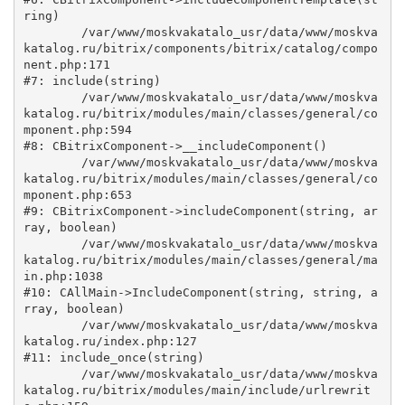
ring)

	/var/www/moskvakatalo_usr/data/www/moskva
katalog.ru/bitrix/components/bitrix/catalog/compo
nent.php:171

#7: include(string)

	/var/www/moskvakatalo_usr/data/www/moskva
katalog.ru/bitrix/modules/main/classes/general/co
mponent.php:594

#8: CBitrixComponent->__includeComponent()

	/var/www/moskvakatalo_usr/data/www/moskva
katalog.ru/bitrix/modules/main/classes/general/co
mponent.php:653

#9: CBitrixComponent->includeComponent(string, ar
ray, boolean)

	/var/www/moskvakatalo_usr/data/www/moskva
katalog.ru/bitrix/modules/main/classes/general/ma
in.php:1038

#10: CAllMain->IncludeComponent(string, string, a
rray, boolean)

	/var/www/moskvakatalo_usr/data/www/moskva
katalog.ru/index.php:127

#11: include_once(string)

	/var/www/moskvakatalo_usr/data/www/moskva
katalog.ru/bitrix/modules/main/include/urlrewrit