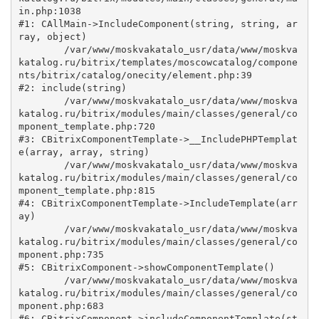
in.php:1038

#1: CAllMain->IncludeComponent(string, string, ar
ray, object)

	/var/www/moskvakatalo_usr/data/www/moskva
katalog.ru/bitrix/templates/moscowcatalog/compone
nts/bitrix/catalog/onecity/element.php:39

#2: include(string)

	/var/www/moskvakatalo_usr/data/www/moskva
katalog.ru/bitrix/modules/main/classes/general/co
mponent_template.php:720

#3: CBitrixComponentTemplate->__IncludePHPTemplat
e(array, array, string)

	/var/www/moskvakatalo_usr/data/www/moskva
katalog.ru/bitrix/modules/main/classes/general/co
mponent_template.php:815

#4: CBitrixComponentTemplate->IncludeTemplate(arr
ay)

	/var/www/moskvakatalo_usr/data/www/moskva
katalog.ru/bitrix/modules/main/classes/general/co
mponent.php:735

#5: CBitrixComponent->showComponentTemplate()

	/var/www/moskvakatalo_usr/data/www/moskva
katalog.ru/bitrix/modules/main/classes/general/co
mponent.php:683

#6: CBitrixComponent->includeComponentTemplate(st