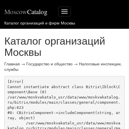
Moscow
Catalog
Меню
сайта
Каталог организаций и фирм Москвы
Каталог организаций
Москвы
Главная
→
Государство и общество
→
Налоговые инспекции,
службы
[Error] 

Cannot instantiate abstract class Bitrix\Iblock\C
omponent\Base (0)

/var/www/moskvakatalo_usr/data/www/moskvakatalog.
ru/bitrix/modules/main/classes/general/component.
php:623

#0: CBitrixComponent->includeComponent(string, ar
ray, object)

	/var/www/moskvakatalo_usr/data/www/moskva
katalog.ru/bitrix/modules/main/classes/general/ma