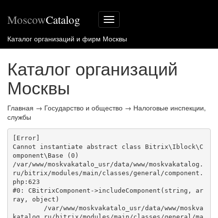
Moscow
Catalog
Меню
сайта
Каталог организаций и фирм Москвы
Каталог организаций
Москвы
Главная
→
Государство и общество
→
Налоговые инспекции,
службы
[Error] 

Cannot instantiate abstract class Bitrix\Iblock\C
omponent\Base (0)

/var/www/moskvakatalo_usr/data/www/moskvakatalog.
ru/bitrix/modules/main/classes/general/component.
php:623

#0: CBitrixComponent->includeComponent(string, ar
ray, object)

	/var/www/moskvakatalo_usr/data/www/moskva
katalog.ru/bitrix/modules/main/classes/general/ma