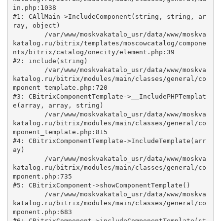
in.php:1038

#1: CAllMain->IncludeComponent(string, string, ar
ray, object)

	/var/www/moskvakatalo_usr/data/www/moskva
katalog.ru/bitrix/templates/moscowcatalog/compone
nts/bitrix/catalog/onecity/element.php:39

#2: include(string)

	/var/www/moskvakatalo_usr/data/www/moskva
katalog.ru/bitrix/modules/main/classes/general/co
mponent_template.php:720

#3: CBitrixComponentTemplate->__IncludePHPTemplat
e(array, array, string)

	/var/www/moskvakatalo_usr/data/www/moskva
katalog.ru/bitrix/modules/main/classes/general/co
mponent_template.php:815

#4: CBitrixComponentTemplate->IncludeTemplate(arr
ay)

	/var/www/moskvakatalo_usr/data/www/moskva
katalog.ru/bitrix/modules/main/classes/general/co
mponent.php:735

#5: CBitrixComponent->showComponentTemplate()

	/var/www/moskvakatalo_usr/data/www/moskva
katalog.ru/bitrix/modules/main/classes/general/co
mponent.php:683

#6: CBitrixComponent->includeComponentTemplate(st