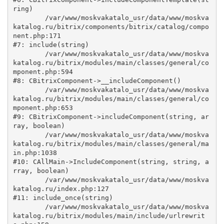
ring)

	/var/www/moskvakatalo_usr/data/www/moskva
katalog.ru/bitrix/components/bitrix/catalog/compo
nent.php:171

#7: include(string)

	/var/www/moskvakatalo_usr/data/www/moskva
katalog.ru/bitrix/modules/main/classes/general/co
mponent.php:594

#8: CBitrixComponent->__includeComponent()

	/var/www/moskvakatalo_usr/data/www/moskva
katalog.ru/bitrix/modules/main/classes/general/co
mponent.php:653

#9: CBitrixComponent->includeComponent(string, ar
ray, boolean)

	/var/www/moskvakatalo_usr/data/www/moskva
katalog.ru/bitrix/modules/main/classes/general/ma
in.php:1038

#10: CAllMain->IncludeComponent(string, string, a
rray, boolean)

	/var/www/moskvakatalo_usr/data/www/moskva
katalog.ru/index.php:127

#11: include_once(string)

	/var/www/moskvakatalo_usr/data/www/moskva
katalog.ru/bitrix/modules/main/include/urlrewrit