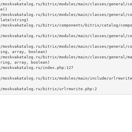
e()

late(string)



ing, array, boolean)

ring, array, boolean)
