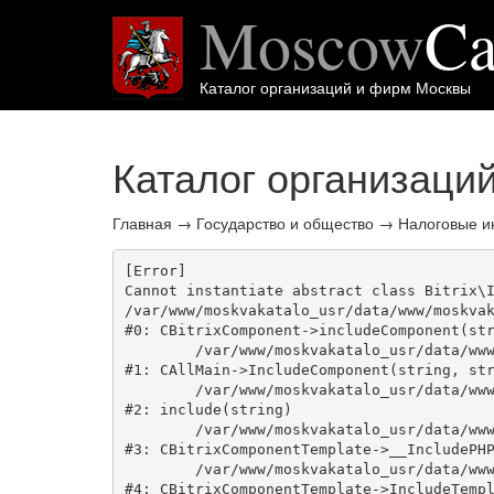
Moscow
Ca
Каталог организаций и фирм Москвы
Каталог организаци
Главная
→
Государство и общество
→
Налоговые и
[Error] 

Cannot instantiate abstract class Bitrix\I
/var/www/moskvakatalo_usr/data/www/moskvak
#0: CBitrixComponent->includeComponent(str
	/var/www/moskvakatalo_usr/data/www/moskvakatalog.ru/bitrix/modules/main/classes/general/main.php:1038

#1: CAllMain->IncludeComponent(string, str
	/var/www/moskvakatalo_usr/data/www/moskvakatalog.ru/bitrix/templates/moscowcatalog/components/bitrix/catalog/onecity/element.php:39

#2: include(string)

	/var/www/moskvakatalo_usr/data/www/moskvakatalog.ru/bitrix/modules/main/classes/general/component_template.php:720

#3: CBitrixComponentTemplate->__IncludePHP
	/var/www/moskvakatalo_usr/data/www/moskvakatalog.ru/bitrix/modules/main/classes/general/component_template.php:815

#4: CBitrixComponentTemplate->IncludeTempl