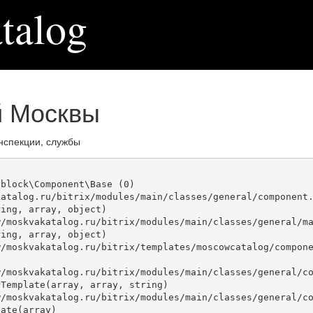
talog
й Москвы
нспекции, службы
block\Component\Base (0)

atalog.ru/bitrix/modules/main/classes/general/component.
ing, array, object)

ing, array, object)

Template(array, array, string)

ate(array)
