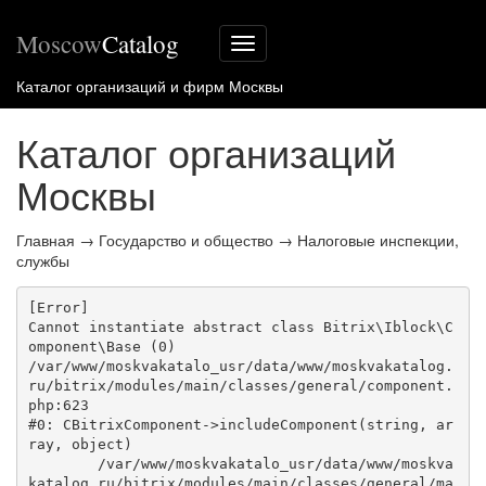
Moscow
Catalog
Меню
сайта
Каталог организаций и фирм Москвы
Каталог организаций
Москвы
Главная
→
Государство и общество
→
Налоговые инспекции,
службы
[Error] 

Cannot instantiate abstract class Bitrix\Iblock\C
omponent\Base (0)

/var/www/moskvakatalo_usr/data/www/moskvakatalog.
ru/bitrix/modules/main/classes/general/component.
php:623

#0: CBitrixComponent->includeComponent(string, ar
ray, object)

	/var/www/moskvakatalo_usr/data/www/moskva
katalog.ru/bitrix/modules/main/classes/general/ma