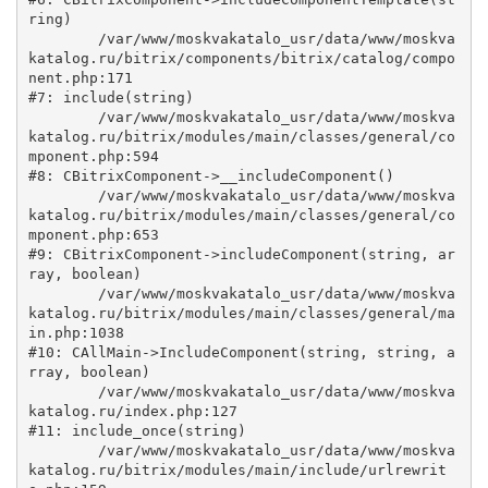
ring)

	/var/www/moskvakatalo_usr/data/www/moskva
katalog.ru/bitrix/components/bitrix/catalog/compo
nent.php:171

#7: include(string)

	/var/www/moskvakatalo_usr/data/www/moskva
katalog.ru/bitrix/modules/main/classes/general/co
mponent.php:594

#8: CBitrixComponent->__includeComponent()

	/var/www/moskvakatalo_usr/data/www/moskva
katalog.ru/bitrix/modules/main/classes/general/co
mponent.php:653

#9: CBitrixComponent->includeComponent(string, ar
ray, boolean)

	/var/www/moskvakatalo_usr/data/www/moskva
katalog.ru/bitrix/modules/main/classes/general/ma
in.php:1038

#10: CAllMain->IncludeComponent(string, string, a
rray, boolean)

	/var/www/moskvakatalo_usr/data/www/moskva
katalog.ru/index.php:127

#11: include_once(string)

	/var/www/moskvakatalo_usr/data/www/moskva
katalog.ru/bitrix/modules/main/include/urlrewrit