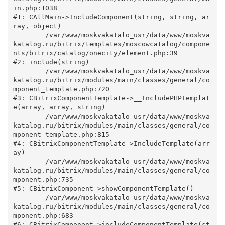
in.php:1038

#1: CAllMain->IncludeComponent(string, string, ar
ray, object)

	/var/www/moskvakatalo_usr/data/www/moskva
katalog.ru/bitrix/templates/moscowcatalog/compone
nts/bitrix/catalog/onecity/element.php:39

#2: include(string)

	/var/www/moskvakatalo_usr/data/www/moskva
katalog.ru/bitrix/modules/main/classes/general/co
mponent_template.php:720

#3: CBitrixComponentTemplate->__IncludePHPTemplat
e(array, array, string)

	/var/www/moskvakatalo_usr/data/www/moskva
katalog.ru/bitrix/modules/main/classes/general/co
mponent_template.php:815

#4: CBitrixComponentTemplate->IncludeTemplate(arr
ay)

	/var/www/moskvakatalo_usr/data/www/moskva
katalog.ru/bitrix/modules/main/classes/general/co
mponent.php:735

#5: CBitrixComponent->showComponentTemplate()

	/var/www/moskvakatalo_usr/data/www/moskva
katalog.ru/bitrix/modules/main/classes/general/co
mponent.php:683

#6: CBitrixComponent->includeComponentTemplate(st