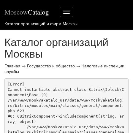
Moscow
Catalog
Меню
сайта
Каталог организаций и фирм Москвы
Каталог организаций
Москвы
Главная
→
Государство и общество
→
Налоговые инспекции,
службы
[Error] 

Cannot instantiate abstract class Bitrix\Iblock\C
omponent\Base (0)

/var/www/moskvakatalo_usr/data/www/moskvakatalog.
ru/bitrix/modules/main/classes/general/component.
php:623

#0: CBitrixComponent->includeComponent(string, ar
ray, object)

	/var/www/moskvakatalo_usr/data/www/moskva
katalog.ru/bitrix/modules/main/classes/general/ma