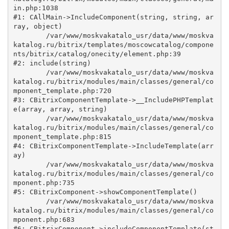
in.php:1038

#1: CAllMain->IncludeComponent(string, string, ar
ray, object)

	/var/www/moskvakatalo_usr/data/www/moskva
katalog.ru/bitrix/templates/moscowcatalog/compone
nts/bitrix/catalog/onecity/element.php:39

#2: include(string)

	/var/www/moskvakatalo_usr/data/www/moskva
katalog.ru/bitrix/modules/main/classes/general/co
mponent_template.php:720

#3: CBitrixComponentTemplate->__IncludePHPTemplat
e(array, array, string)

	/var/www/moskvakatalo_usr/data/www/moskva
katalog.ru/bitrix/modules/main/classes/general/co
mponent_template.php:815

#4: CBitrixComponentTemplate->IncludeTemplate(arr
ay)

	/var/www/moskvakatalo_usr/data/www/moskva
katalog.ru/bitrix/modules/main/classes/general/co
mponent.php:735

#5: CBitrixComponent->showComponentTemplate()

	/var/www/moskvakatalo_usr/data/www/moskva
katalog.ru/bitrix/modules/main/classes/general/co
mponent.php:683

#6: CBitrixComponent->includeComponentTemplate(st