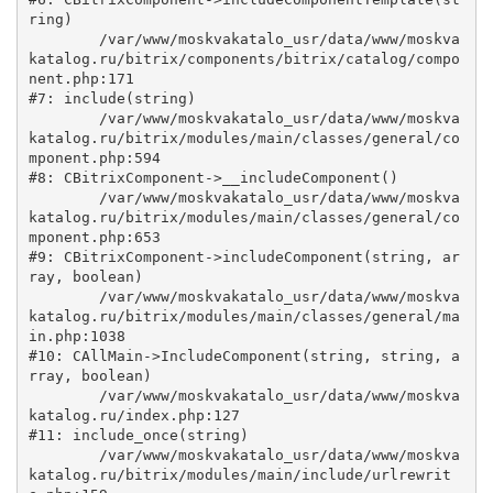
ring)

	/var/www/moskvakatalo_usr/data/www/moskva
katalog.ru/bitrix/components/bitrix/catalog/compo
nent.php:171

#7: include(string)

	/var/www/moskvakatalo_usr/data/www/moskva
katalog.ru/bitrix/modules/main/classes/general/co
mponent.php:594

#8: CBitrixComponent->__includeComponent()

	/var/www/moskvakatalo_usr/data/www/moskva
katalog.ru/bitrix/modules/main/classes/general/co
mponent.php:653

#9: CBitrixComponent->includeComponent(string, ar
ray, boolean)

	/var/www/moskvakatalo_usr/data/www/moskva
katalog.ru/bitrix/modules/main/classes/general/ma
in.php:1038

#10: CAllMain->IncludeComponent(string, string, a
rray, boolean)

	/var/www/moskvakatalo_usr/data/www/moskva
katalog.ru/index.php:127

#11: include_once(string)

	/var/www/moskvakatalo_usr/data/www/moskva
katalog.ru/bitrix/modules/main/include/urlrewrit