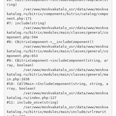
ring)

	/var/www/moskvakatalo_usr/data/www/moskva
katalog.ru/bitrix/components/bitrix/catalog/compo
nent.php:171

#7: include(string)

	/var/www/moskvakatalo_usr/data/www/moskva
katalog.ru/bitrix/modules/main/classes/general/co
mponent.php:594

#8: CBitrixComponent->__includeComponent()

	/var/www/moskvakatalo_usr/data/www/moskva
katalog.ru/bitrix/modules/main/classes/general/co
mponent.php:653

#9: CBitrixComponent->includeComponent(string, ar
ray, boolean)

	/var/www/moskvakatalo_usr/data/www/moskva
katalog.ru/bitrix/modules/main/classes/general/ma
in.php:1038

#10: CAllMain->IncludeComponent(string, string, a
rray, boolean)

	/var/www/moskvakatalo_usr/data/www/moskva
katalog.ru/index.php:127

#11: include_once(string)

	/var/www/moskvakatalo_usr/data/www/moskva
katalog.ru/bitrix/modules/main/include/urlrewrit