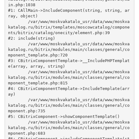
in.php:1038

#1: CAllMain->IncludeComponent(string, string, ar
ray, object)

	/var/www/moskvakatalo_usr/data/www/moskva
katalog.ru/bitrix/templates/moscowcatalog/compone
nts/bitrix/catalog/onecity/element.php:39

#2: include(string)

	/var/www/moskvakatalo_usr/data/www/moskva
katalog.ru/bitrix/modules/main/classes/general/co
mponent_template.php:720

#3: CBitrixComponentTemplate->__IncludePHPTemplat
e(array, array, string)

	/var/www/moskvakatalo_usr/data/www/moskva
katalog.ru/bitrix/modules/main/classes/general/co
mponent_template.php:815

#4: CBitrixComponentTemplate->IncludeTemplate(arr
ay)

	/var/www/moskvakatalo_usr/data/www/moskva
katalog.ru/bitrix/modules/main/classes/general/co
mponent.php:735

#5: CBitrixComponent->showComponentTemplate()

	/var/www/moskvakatalo_usr/data/www/moskva
katalog.ru/bitrix/modules/main/classes/general/co
mponent.php:683

#6: CBitrixComponent->includeComponentTemplate(st