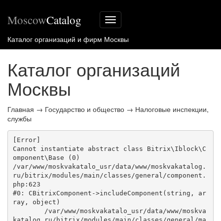
Moscow
Catalog
Меню
сайта
Каталог организаций и фирм Москвы
Каталог организаций
Москвы
Главная
→
Государство и общество
→
Налоговые инспекции,
службы
[Error] 

Cannot instantiate abstract class Bitrix\Iblock\C
omponent\Base (0)

/var/www/moskvakatalo_usr/data/www/moskvakatalog.
ru/bitrix/modules/main/classes/general/component.
php:623

#0: CBitrixComponent->includeComponent(string, ar
ray, object)

	/var/www/moskvakatalo_usr/data/www/moskva
katalog.ru/bitrix/modules/main/classes/general/ma