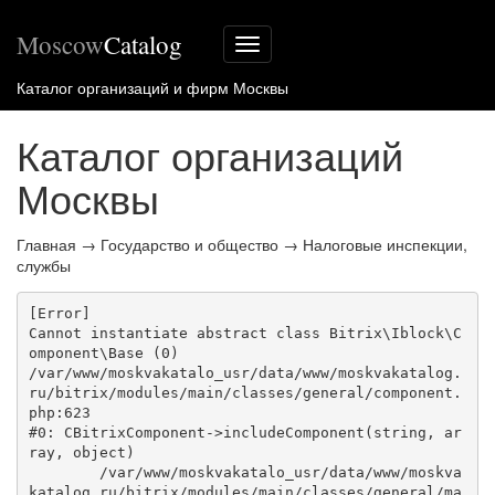
Moscow
Catalog
Меню
сайта
Каталог организаций и фирм Москвы
Каталог организаций
Москвы
Главная
→
Государство и общество
→
Налоговые инспекции,
службы
[Error] 

Cannot instantiate abstract class Bitrix\Iblock\C
omponent\Base (0)

/var/www/moskvakatalo_usr/data/www/moskvakatalog.
ru/bitrix/modules/main/classes/general/component.
php:623

#0: CBitrixComponent->includeComponent(string, ar
ray, object)

	/var/www/moskvakatalo_usr/data/www/moskva
katalog.ru/bitrix/modules/main/classes/general/ma