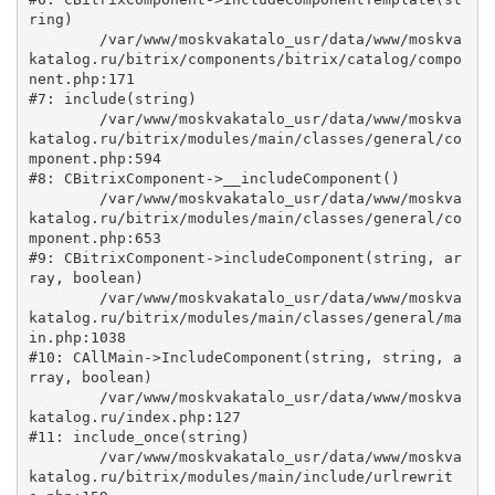
ring)

	/var/www/moskvakatalo_usr/data/www/moskva
katalog.ru/bitrix/components/bitrix/catalog/compo
nent.php:171

#7: include(string)

	/var/www/moskvakatalo_usr/data/www/moskva
katalog.ru/bitrix/modules/main/classes/general/co
mponent.php:594

#8: CBitrixComponent->__includeComponent()

	/var/www/moskvakatalo_usr/data/www/moskva
katalog.ru/bitrix/modules/main/classes/general/co
mponent.php:653

#9: CBitrixComponent->includeComponent(string, ar
ray, boolean)

	/var/www/moskvakatalo_usr/data/www/moskva
katalog.ru/bitrix/modules/main/classes/general/ma
in.php:1038

#10: CAllMain->IncludeComponent(string, string, a
rray, boolean)

	/var/www/moskvakatalo_usr/data/www/moskva
katalog.ru/index.php:127

#11: include_once(string)

	/var/www/moskvakatalo_usr/data/www/moskva
katalog.ru/bitrix/modules/main/include/urlrewrit