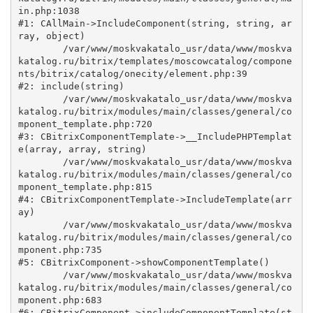
in.php:1038

#1: CAllMain->IncludeComponent(string, string, ar
ray, object)

	/var/www/moskvakatalo_usr/data/www/moskva
katalog.ru/bitrix/templates/moscowcatalog/compone
nts/bitrix/catalog/onecity/element.php:39

#2: include(string)

	/var/www/moskvakatalo_usr/data/www/moskva
katalog.ru/bitrix/modules/main/classes/general/co
mponent_template.php:720

#3: CBitrixComponentTemplate->__IncludePHPTemplat
e(array, array, string)

	/var/www/moskvakatalo_usr/data/www/moskva
katalog.ru/bitrix/modules/main/classes/general/co
mponent_template.php:815

#4: CBitrixComponentTemplate->IncludeTemplate(arr
ay)

	/var/www/moskvakatalo_usr/data/www/moskva
katalog.ru/bitrix/modules/main/classes/general/co
mponent.php:735

#5: CBitrixComponent->showComponentTemplate()

	/var/www/moskvakatalo_usr/data/www/moskva
katalog.ru/bitrix/modules/main/classes/general/co
mponent.php:683

#6: CBitrixComponent->includeComponentTemplate(st