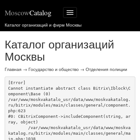
Moscow
Catalog
Меню
сайта
Каталог организаций и фирм Москвы
Каталог организаций
Москвы
Главная
→
Государство и общество
→
Отделения полиции
[Error] 

Cannot instantiate abstract class Bitrix\Iblock\C
omponent\Base (0)

/var/www/moskvakatalo_usr/data/www/moskvakatalog.
ru/bitrix/modules/main/classes/general/component.
php:623

#0: CBitrixComponent->includeComponent(string, ar
ray, object)

	/var/www/moskvakatalo_usr/data/www/moskva
katalog.ru/bitrix/modules/main/classes/general/ma
in.php:1038
