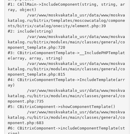
#1: CAllMain->IncludeComponent(string, string, ar
ray, object)

	/var/www/moskvakatalo_usr/data/www/moskva
katalog.ru/bitrix/templates/moscowcatalog/compone
nts/bitrix/catalog/onecity/element.php:39

#2: include(string)

	/var/www/moskvakatalo_usr/data/www/moskva
katalog.ru/bitrix/modules/main/classes/general/co
mponent_template.php:720

#3: CBitrixComponentTemplate->__IncludePHPTemplat
e(array, array, string)

	/var/www/moskvakatalo_usr/data/www/moskva
katalog.ru/bitrix/modules/main/classes/general/co
mponent_template.php:815

#4: CBitrixComponentTemplate->IncludeTemplate(arr
ay)

	/var/www/moskvakatalo_usr/data/www/moskva
katalog.ru/bitrix/modules/main/classes/general/co
mponent.php:735

#5: CBitrixComponent->showComponentTemplate()

	/var/www/moskvakatalo_usr/data/www/moskva
katalog.ru/bitrix/modules/main/classes/general/co
mponent.php:683

#6: CBitrixComponent->includeComponentTemplate(st
ring)
