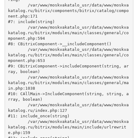
	/var/www/moskvakatalo_usr/data/www/moskva
katalog.ru/bitrix/components/bitrix/catalog/compo
nent.php:171

#7: include(string)

	/var/www/moskvakatalo_usr/data/www/moskva
katalog.ru/bitrix/modules/main/classes/general/co
mponent.php:594

#8: CBitrixComponent->__includeComponent()

	/var/www/moskvakatalo_usr/data/www/moskva
katalog.ru/bitrix/modules/main/classes/general/co
mponent.php:653

#9: CBitrixComponent->includeComponent(string, ar
ray, boolean)

	/var/www/moskvakatalo_usr/data/www/moskva
katalog.ru/bitrix/modules/main/classes/general/ma
in.php:1038

#10: CAllMain->IncludeComponent(string, string, a
rray, boolean)

	/var/www/moskvakatalo_usr/data/www/moskva
katalog.ru/index.php:127

#11: include_once(string)

	/var/www/moskvakatalo_usr/data/www/moskva
katalog.ru/bitrix/modules/main/include/urlrewrit
e.php:159
