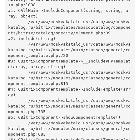
in.php:1038

#1: CAllMain->IncludeComponent(string, string, ar
ray, object)

	/var/www/moskvakatalo_usr/data/www/moskva
katalog.ru/bitrix/templates/moscowcatalog/compone
nts/bitrix/catalog/onecity/element.php:39

#2: include(string)

	/var/www/moskvakatalo_usr/data/www/moskva
katalog.ru/bitrix/modules/main/classes/general/co
mponent_template.php:720

#3: CBitrixComponentTemplate->__IncludePHPTemplat
e(array, array, string)

	/var/www/moskvakatalo_usr/data/www/moskva
katalog.ru/bitrix/modules/main/classes/general/co
mponent_template.php:815

#4: CBitrixComponentTemplate->IncludeTemplate(arr
ay)

	/var/www/moskvakatalo_usr/data/www/moskva
katalog.ru/bitrix/modules/main/classes/general/co
mponent.php:735

#5: CBitrixComponent->showComponentTemplate()

	/var/www/moskvakatalo_usr/data/www/moskva
katalog.ru/bitrix/modules/main/classes/general/co
mponent.php:683

#6: CBitrixComponent->includeComponentTemplate(st