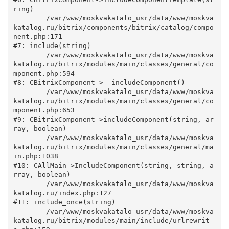
ring)

	/var/www/moskvakatalo_usr/data/www/moskva
katalog.ru/bitrix/components/bitrix/catalog/compo
nent.php:171

#7: include(string)

	/var/www/moskvakatalo_usr/data/www/moskva
katalog.ru/bitrix/modules/main/classes/general/co
mponent.php:594

#8: CBitrixComponent->__includeComponent()

	/var/www/moskvakatalo_usr/data/www/moskva
katalog.ru/bitrix/modules/main/classes/general/co
mponent.php:653

#9: CBitrixComponent->includeComponent(string, ar
ray, boolean)

	/var/www/moskvakatalo_usr/data/www/moskva
katalog.ru/bitrix/modules/main/classes/general/ma
in.php:1038

#10: CAllMain->IncludeComponent(string, string, a
rray, boolean)

	/var/www/moskvakatalo_usr/data/www/moskva
katalog.ru/index.php:127

#11: include_once(string)

	/var/www/moskvakatalo_usr/data/www/moskva
katalog.ru/bitrix/modules/main/include/urlrewrit