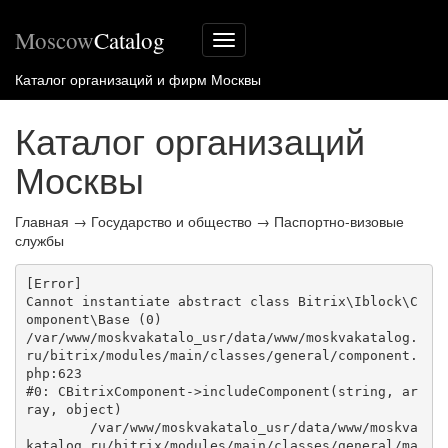
Moscow
Catalog
Меню
сайта
Каталог организаций и фирм Москвы
Каталог организаций
Москвы
Главная
→
Государство и общество
→
Паспортно-визовые
службы
[Error] 

Cannot instantiate abstract class Bitrix\Iblock\C
omponent\Base (0)

/var/www/moskvakatalo_usr/data/www/moskvakatalog.
ru/bitrix/modules/main/classes/general/component.
php:623

#0: CBitrixComponent->includeComponent(string, ar
ray, object)

	/var/www/moskvakatalo_usr/data/www/moskva
katalog.ru/bitrix/modules/main/classes/general/ma