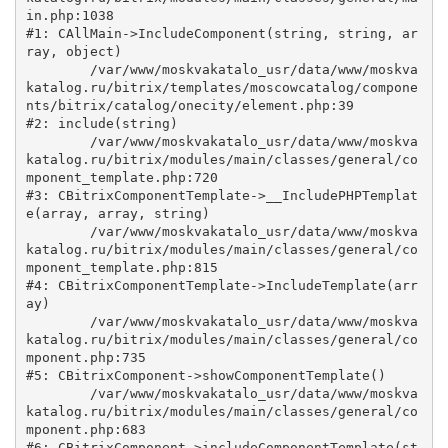
in.php:1038

#1: CAllMain->IncludeComponent(string, string, ar
ray, object)

	/var/www/moskvakatalo_usr/data/www/moskva
katalog.ru/bitrix/templates/moscowcatalog/compone
nts/bitrix/catalog/onecity/element.php:39

#2: include(string)

	/var/www/moskvakatalo_usr/data/www/moskva
katalog.ru/bitrix/modules/main/classes/general/co
mponent_template.php:720

#3: CBitrixComponentTemplate->__IncludePHPTemplat
e(array, array, string)

	/var/www/moskvakatalo_usr/data/www/moskva
katalog.ru/bitrix/modules/main/classes/general/co
mponent_template.php:815

#4: CBitrixComponentTemplate->IncludeTemplate(arr
ay)

	/var/www/moskvakatalo_usr/data/www/moskva
katalog.ru/bitrix/modules/main/classes/general/co
mponent.php:735

#5: CBitrixComponent->showComponentTemplate()

	/var/www/moskvakatalo_usr/data/www/moskva
katalog.ru/bitrix/modules/main/classes/general/co
mponent.php:683

#6: CBitrixComponent->includeComponentTemplate(st