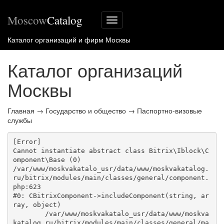
Moscow
Catalog
Меню
сайта
Каталог организаций и фирм Москвы
Каталог организаций
Москвы
Главная
→
Государство и общество
→
Паспортно-визовые
службы
[Error] 

Cannot instantiate abstract class Bitrix\Iblock\C
omponent\Base (0)

/var/www/moskvakatalo_usr/data/www/moskvakatalog.
ru/bitrix/modules/main/classes/general/component.
php:623

#0: CBitrixComponent->includeComponent(string, ar
ray, object)

	/var/www/moskvakatalo_usr/data/www/moskva
katalog.ru/bitrix/modules/main/classes/general/ma