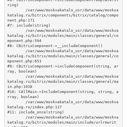
ring)

	/var/www/moskvakatalo_usr/data/www/moskva
katalog.ru/bitrix/components/bitrix/catalog/compo
nent.php:171

#7: include(string)

	/var/www/moskvakatalo_usr/data/www/moskva
katalog.ru/bitrix/modules/main/classes/general/co
mponent.php:594

#8: CBitrixComponent->__includeComponent()

	/var/www/moskvakatalo_usr/data/www/moskva
katalog.ru/bitrix/modules/main/classes/general/co
mponent.php:653

#9: CBitrixComponent->includeComponent(string, ar
ray, boolean)

	/var/www/moskvakatalo_usr/data/www/moskva
katalog.ru/bitrix/modules/main/classes/general/ma
in.php:1038

#10: CAllMain->IncludeComponent(string, string, a
rray, boolean)

	/var/www/moskvakatalo_usr/data/www/moskva
katalog.ru/index.php:127

#11: include_once(string)

	/var/www/moskvakatalo_usr/data/www/moskva
katalog.ru/bitrix/modules/main/include/urlrewrit